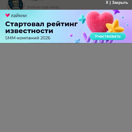
X | Закрыть
больше года назад
Полностью согласен, сегодня хочется
понимать показатели ROI, с одним только SEO
они весьма печальны, а вот в комплексе с
SMM срабатывает отлично. А ребятам из
плиббер отдельный "Ола" периодически
проводим там кампании.
-
0
+
Ответить
ПЕРЕЙТИ НА ПОЛНУЮ ВЕРСИЮ
© SEOnews.ru Все права защищены. 2026