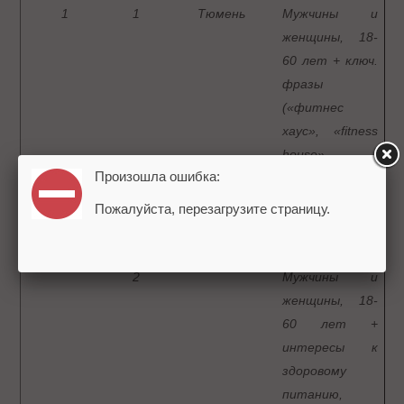
1
1
Тюмень
Мужчины и
женщины, 18-
60 лет + ключ.
фразы
(«фитнес
хаус», «fitness
house»,
Произошла ошибка:
«фитнес-
клубы»,
Пожалуйста, перезагрузите страницу.
«фитнес-зал»)
2
Мужчины и
женщины, 18-
60 лет +
интересы к
здоровому
питанию,