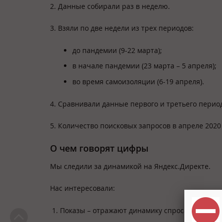
2. Данные собирали раз в неделю.
3. Взяли по две недели из трех периодов:
до пандемии (9-22 марта);
в начале пандемии (23 марта – 5 апреля);
во время самоизоляции (6-19 апреля).
4. Сравнивали данные первого и третьего перио
5. Количество поисковых запросов в апреле 2020
О чем говорят цифры
Мы следили за динамикой на Яндекс.Директе.
Нас интересовали:
Показы – отражают динамику спроса при сох