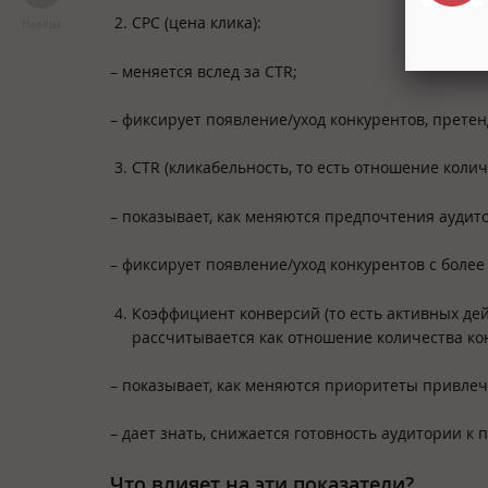
CPC (цена клика):
Наверх
– меняется вслед за CTR;
– фиксирует появление/уход конкурентов, прете
CTR (кликабельность, то есть отношение колич
– показывает, как меняются предпочтения аудит
– фиксирует появление/уход конкурентов с бол
Коэффициент конверсий (то есть активных дейс
рассчитывается как отношение количества кон
– показывает, как меняются приоритеты привле
– дает знать, снижается готовность аудитории к
Что влияет на эти показатели?