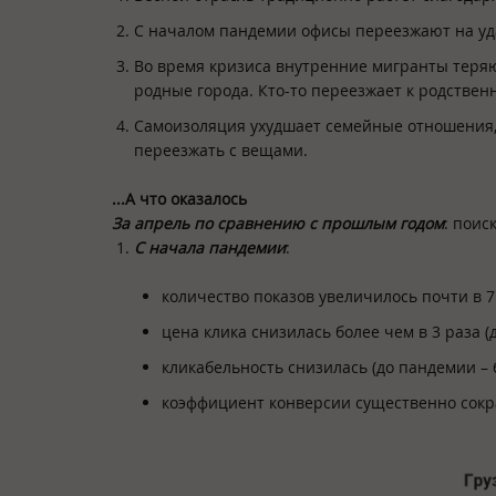
С началом пандемии офисы переезжают на уда
Во время кризиса внутренние мигранты теряю
родные города. Кто-то переезжает к родствен
Самоизоляция ухудшает семейные отношения, 
переезжать с вещами.
...А что оказалось
За апрель по сравнению с прошлым годом
: поис
С начала пандемии
:
количество показов увеличилось почти в 7 р
цена клика снизилась более чем в 3 раза (до
кликабельность снизилась (до пандемии – 6,
коэффициент конверсии существенно сократ