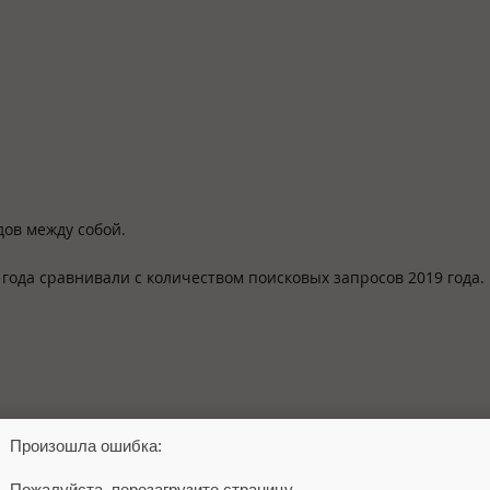
дов между собой.
 года сравнивали с количеством поисковых запросов 2019 года.
Произошла ошибка:
ранении позиции объявления.
Пожалуйста, перезагрузите страницу.