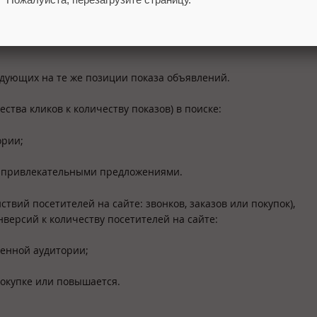
ндующих на те же позиции показа объявлений.
ества кликов к количеству показов) в поиске:
ории;
ее привлекательными предложениями.
твий посетителей на сайте: звонков, заказов или покупок),
версий к количеству посетителей на сайте:
ченной аудитории;
 покупке или повышается.