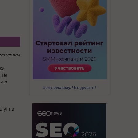
материал
ики
. На
льно
Хочу рекламу. Что делать?
слуг на