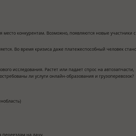
ая место конкурентам. Возможно, появляются новые участники 
няется. Во время кризиса даже платежеспособный человек стан
ового исследования. Растет или падает спрос на автозапчасти,
остребованы ли услуги онлайн-образования и грузоперевозок?
енобласть)
 переездам на дачу.