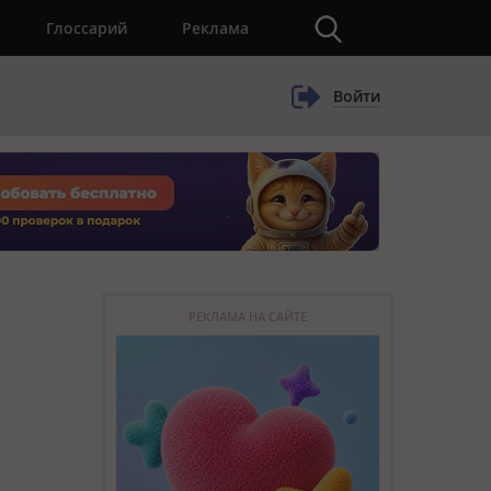
×
Глоссарий
Реклама
Войти
РЕКЛАМА НА САЙТЕ