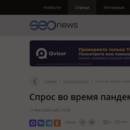
Новости
Статьи
Интервью
Главная
>
Статьи SEOnews
>
Спрос во время панде
Спрос во время пандем
21 Мая 2020 года
, 11:58
Шрифт:
0
8960