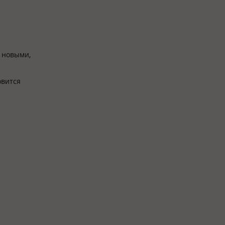
с новыми,
овится