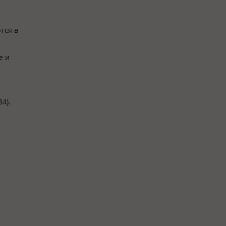
тся в
е и
4).