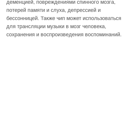
В будущем Маск планирует вживлять чипы
людям для борьбы с болезнью Альцгеймера,
деменцией, повреждениями спинного мозга,
потерей памяти и слуха, депрессией и
бессонницей. Также чип может
использоваться для трансляции музыки в
мозг человека, сохранения и
воспроизведения воспоминаний.