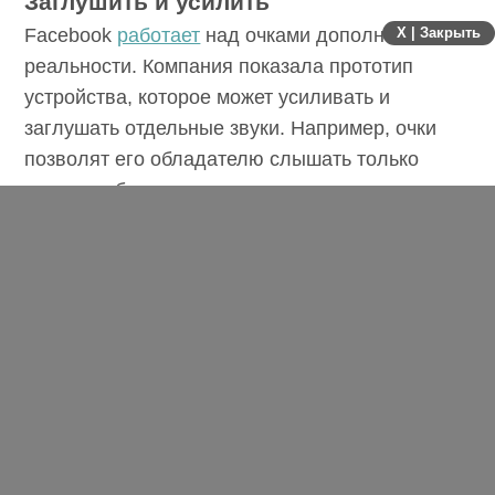
беспилотниками в ближайшее время.
X | Закрыть
Заглушить и усилить
Facebook
работает
над очками дополненной
реальности. Компания показала прототип
устройства, которое может усиливать и
заглушать отдельные звуки. Например, очки
позволят его обладателю слышать только
одного собеседника во время разговора в
шумном месте.
Также устройство умеет воспроизводить
звуки из дополненной и виртуальной
реальности. Благодаря этому пользователь
сможет слушать музыку, ощущая, что она