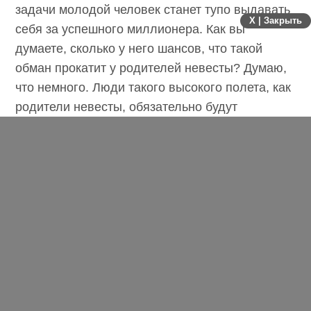
задачи молодой человек станет тупо выдавать
X | Закрыть
себя за успешного миллионера. Как вы
думаете, сколько у него шансов, что такой
обман прокатит у родителей невесты? Думаю,
что немного. Люди такого высокого полета, как
родители невесты, обязательно будут
проверять потенциального жениха со всех
сторон.
Чтобы тебе поверили на таком высоком
уровне, возможно, стоит сначала попробовать
заработать если не миллион, то хотя бы сто
тысяч? А потом еще сто. А там и до
полумиллиона недалеко. Да, это получается
совсем другой, намного более длинный путь к
цели. Но в процессе его прохождения появятся