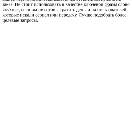
«кухня», если вы не готовы тратить деньги на пользователей,
которые искали сериал или передачу. Лучше подобрать более
целевые запросы.
Отсутствие минус-слов
X | Закрыть
Минус-слова позволяют отсечь показы рекламных
объявлений по нецелевым запросам. Такие слова нужно
обязательно собирать на этапе парсинга семантики, а также
при мониторинге отчета по поисковым запросам
пользователей. Кстати, это довольно частое заблуждение:
многие рекламодатели считают, что после создания и запуска
кампании можно расслабиться, подкидывать деньги на
рекламу и обрабатывать входящие заявки – всё само будет
работать. На самом деле, после запуска работа над кампанией
только начинается.
В примере выше рекламодатели не добавили минус-слово
«адская», из-за чего я увидел их объявления по запросу,
связанному с телепередачей. Бывает, что некоторые слова для
исключения невозможно найти на этапе сбора семантики из-