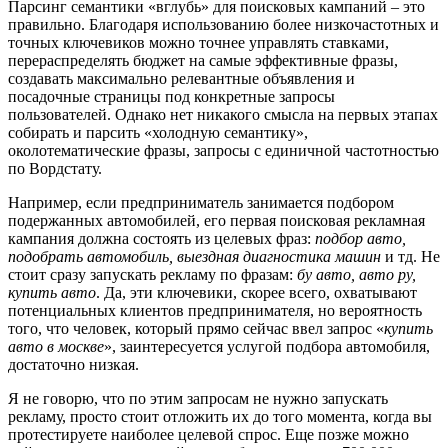
правильно. Благодаря использованию более низкочастотных и
точных ключевиков можно точнее управлять ставками,
перераспределять бюджет на самые эффективные фразы,
создавать максимально релевантные объявления и
посадочные страницы под конкретные запросы
пользователей. Однако нет никакого смысла на первых этапах
собирать и парсить «холодную семантику»,
околотематические фразы, запросы с единичной частотностью
по Вордстату.
Например, если предприниматель занимается подбором
подержанных автомобилей, его первая поисковая рекламная
кампания должна состоять из целевых фраз:
подбор авто,
подобрать автомобиль, выездная диагностика машин
и тд. Не
стоит сразу запускать рекламу по фразам:
бу авто, авто ру,
купить авто
. Да, эти ключевики, скорее всего, охватывают
потенциальных клиентов предпринимателя, но вероятность
того, что человек, который прямо сейчас ввел запрос «
купить
авто в москве
», заинтересуется услугой подбора автомобиля,
достаточно низкая.
Я не говорю, что по этим запросам не нужно запускать
рекламу, просто стоит отложить их до того момента, когда вы
протестируете наиболее целевой спрос. Еще позже можно
дойти до запросов «какой автомобиль купить за 700 000»,
«надежные бу авто за 500 тысяч» и т.д. Реклама по ним может