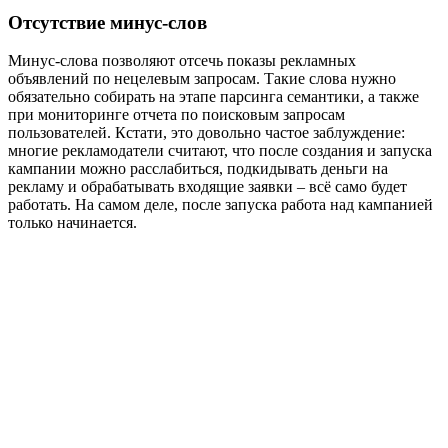
за того, что они крайне редко используются. В этом случае
задача рекламодателя найти все нерелевантные запросы в
отчете Яндекс.Директа и добавить минус-слова уже после
запуска кампании.
Нет кросс-минусации в Поиске
Кросс-минусация позволяет убрать пересечения между
ключевыми фразами в одной или нескольких кампаниях. В
Яндекс.Директе сейчас кросс-минусовка происходит
автоматически при создании кампании в веб-интерфейсе, но
если вы ее загрузили из Excel или Коммандера, обязательно
проверьте отсутствие пересечений. Это можно сделать за пару
кликов в Директ Коммандере или сервисе eLama.
Кросс-минусовка нужна для того, чтобы по поисковым
запросам пользователей отрабатывали правильные ключевые
фразы и соответственно были показаны релевантные
объявления с целевыми посадочными страницами. Например,
будет правильно разводить пользователей по поисковым
запросам «купить кухню» и «купить угловую кухню» на
разные страницы сайта: по второму запросу желательно сразу
показать информацию именно про угловые кухни.
На примере ниже первый рекламодатель добавил ключевую