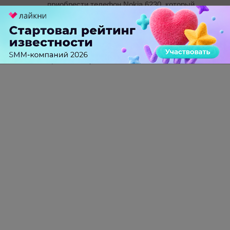
приобрести телефон Nokia 6230, который
уступает 6230i лишь по некоторым
количественным характеристикам. Он стоит
всего 7,5 рублей)
На Ваш вопрос стоит ответить как-то так,
прочитав эту статью
-
0
+
Ответить
ПЕРЕЙТИ НА ПОЛНУЮ ВЕРСИЮ
© SEOnews.ru Все права защищены. 2026