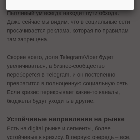
Пытливый ум всегда находит пути обхода.
Даже сейчас мы видим, что в социальные сети
просачивается реклама, которая по правилам
там запрещена.
Скорее всего, доля Telegram/Viber будет
увеличиваться, а бизнес-сообщество
переберется в Telegram, и он постепенно
превратится в полноценную социальную сеть.
Если кризис перекрывает какие-то каналы,
бюджеты будут уходить в другие.
Устойчивые направления на рынке
Есть на digital-рынке и сегменты, более
устойчивые к кризису. В первую очередь – все,