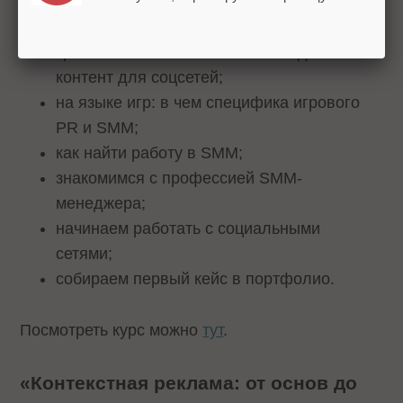
рекламы;
настраиваем рекламную кампанию;
креативный SMM: пошагово создаем
контент для соцсетей;
на языке игр: в чем специфика игрового
PR и SMM;
как найти работу в SMM;
знакомимся с профессией SMM-
менеджера;
начинаем работать с социальными
сетями;
собираем первый кейс в портфолио.
Посмотреть курс можно
тут
.
«Контекстная реклама: от основ до