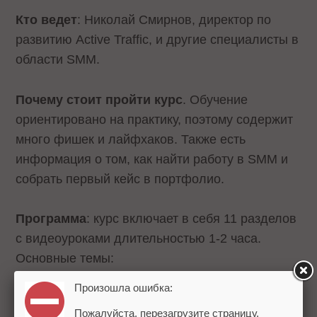
Кто ведет
: Николай Смирнов, директор по
развитию Active Traffic, и другие специалисты в
области SMM.
Почему стоит пройти курс
. Обучение
ориентировано на практику, поэтому содержит
много фишек и лайфхаков. Также есть
информация о том, как найти работу в SMM и
собрать первый кейс в портфолио.
Программа
: курс включает в себя 11 разделов
с видеоуроками длительностью 1-2 часа.
Основные темы:
Произошла ошибка:
готовимся к запуску таргетированной
Пожалуйста, перезагрузите страницу.