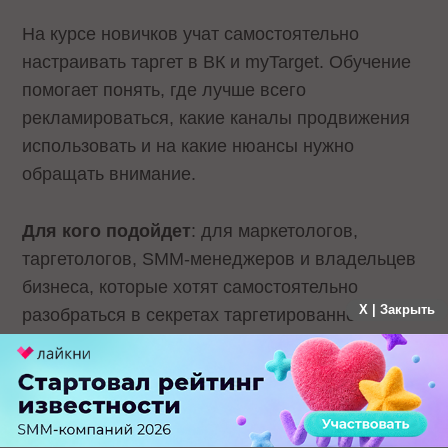
На курсе новичков учат самостоятельно
настраивать таргет в ВК и myTarget. Обучение
помогает понять, где лучше всего
рекламироваться, какие каналы продвижения
использовать и на какие нюансы нужно
обращать внимание.
Для кого подойдет
: для маркетологов,
таргетологов, SMM-менеджеров и владельцев
бизнеса, которые хотят самостоятельно
X | Закрыть
разобраться в секретах таргетированной
рекламы, научиться находить свою аудиторию
и создавать релевантную рекламу с высокой
конверсией.