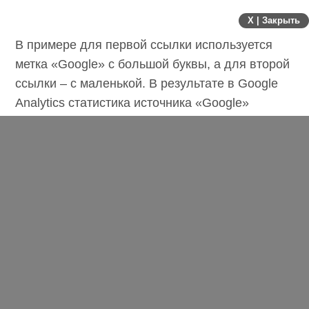
X | Закрыть
В примере для первой ссылки используется
метка «Google» с большой буквы, а для
второй ссылки – с маленькой. В результате в
Google Analytics статистика источника
«Google» разбита на две строки.
Если точно так же ошибиться с «cpc» и
написать «Cpc», то такой канал в Default
Channel Grouping попадет не в группу
каналов Paid Search, а в группу каналов
Other.
Решение проблемы после окончания
рекламной кампании
: