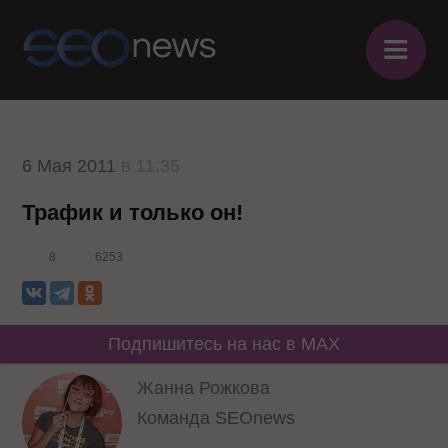
≡
6 Мая 2011
в 11:35
Трафик и только он!
8
6253
Подпишитесь на нас в MAX
Жанна Рожкова
Команда SEOnews