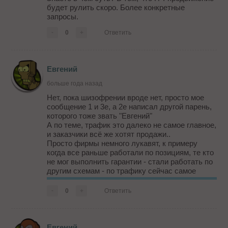
будет рулить скоро. Более конкретные
запросы.
-
0
+
Ответить
Евгений
больше года назад
Нет, пока шизофрении вроде нет, просто мое
сообщение 1 и 3е, а 2е написал другой парень,
которого тоже звать "Евгений"
А по теме, трафик это далеко не самое главное,
и заказчики всё же хотят продажи..
Просто фирмы немного лукавят, к примеру
когда все раньше работали по позициям, те кто
не мог выполнить гарантии - стали работать по
другим схемам - по трафику сейчас самое
распространенное
-
0
+
Ответить
А вообще рецепт прост, независимо от схемы:
если заказчику нравится эффе...
Евгений