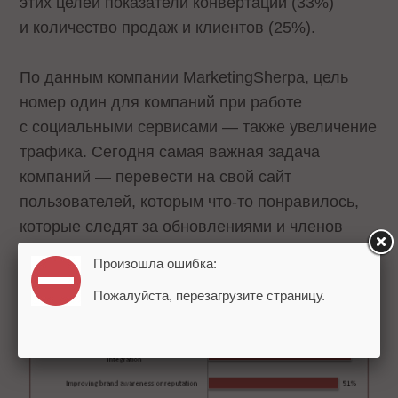
этих целей показатели конвертации (33%)
и количество продаж и клиентов (25%).
По данным компании
MarketingSherpa
, цель
номер один для компаний при работе
с социальными сервисами — также увеличение
трафика. Сегодня самая важная задача
компаний — перевести на свой сайт
пользователей, которым что-то понравилось,
которые следят за обновлениями и членов
групп. И только 45% компаний ждут, что эти
Произошла ошибка:
пользователи превратятся в полноценных
Пожалуйста, перезагрузите страницу.
клиентов.