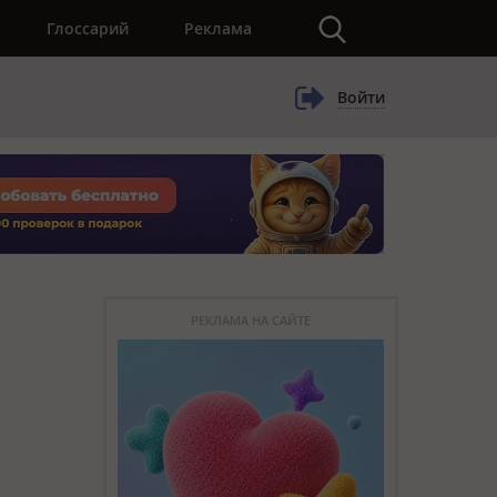
×
Глоссарий
Реклама
Войти
РЕКЛАМА НА САЙТЕ