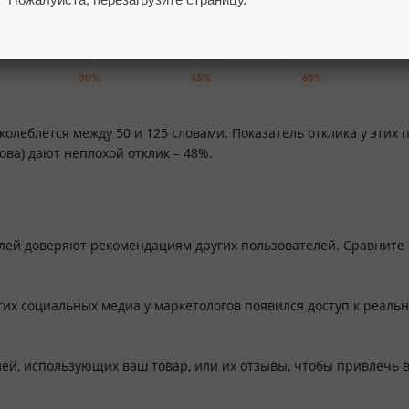
колеблется между 50 и 125 словами. Показатель отклика у этих 
ова) дают неплохой отклик – 48%.
елей доверяют рекомендациям других пользователей. Сравните 
ругих социальных медиа у маркетологов появился доступ к реаль
лей, использующих ваш товар, или их отзывы, чтобы привлечь