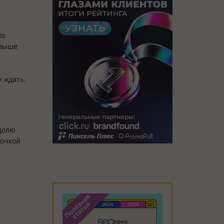
По
 выше
о ждать.
долю
точкой