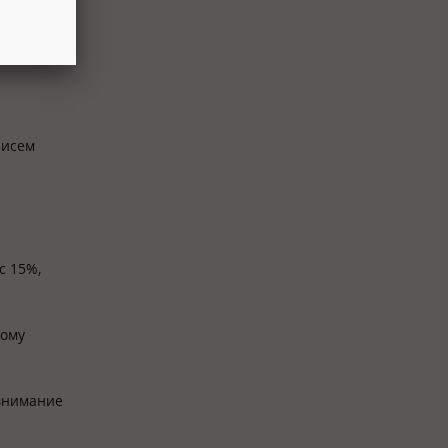
писем
с 15%,
ному
 внимание