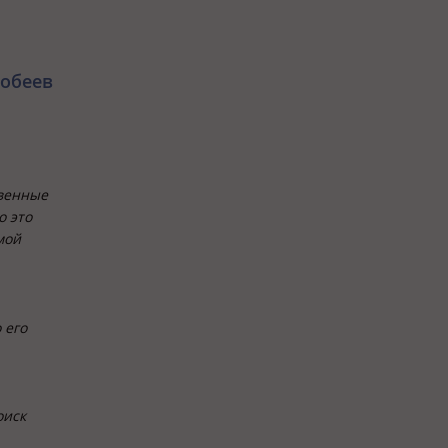
кобеев
твенные
о это
мой
 его
оиск