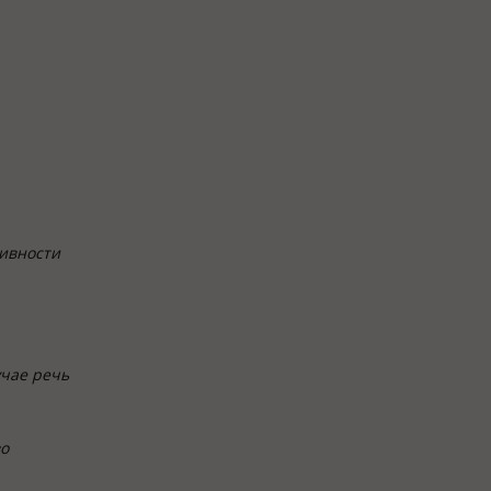
тивности
учае речь
во