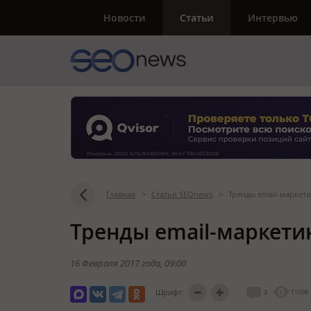
Новости
Статьи
Интервью
Главная
>
Статьи SEOnews
>
Тренды email-маркети
Тренды email-маркетин
16 Февраля 2017 года
, 09:00
Шрифт:
2
11698