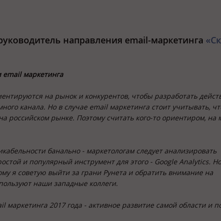
руководитель направления email-маркетинга
«С
 email маркетинга
иентируются на рынок и конкурентов, чтобы разработать дейс
ого канала. Но в случае email маркетинга стоит учитывать, чт
а российском рынке. Поэтому считать кого-то ориентиром, на 
икабельности банально - маркетологам следует анализировать
стой и популярный инструмент для этого - Google Analytics. Но
му я советую выйти за грани Рунета и обратить внимание на
спользуют наши западные коллеги.
il маркетинга 2017 года - активное развитие самой области и п