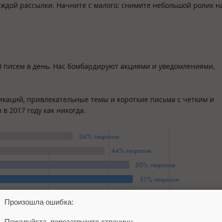
ждой рассылки. Начните с малого: снимите небольшой ролик н
 писем в день. Нас бомбардируют акциями и уведомлениями,
каций, привлекательные темы и короткие письма с четким и
 2017 году как никогда.
Произошла ошибка:
Пожалуйста, перезагрузите страницу.