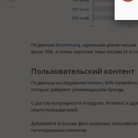
Наверх
По данным
Boomerang
, идеальная длина письма 
выше 50%. А очень короткие темы письма (3–4 сл
Пользовательский контент
По данным исследования
Nielsen
, 84% потребит
которые доверяют рекомендациям бренда.
С ростом популярности Instagram, Pinterest и д
опыту пользователей.
Добавляйте в письма фото реальных пользовате
потенциальных клиентов.