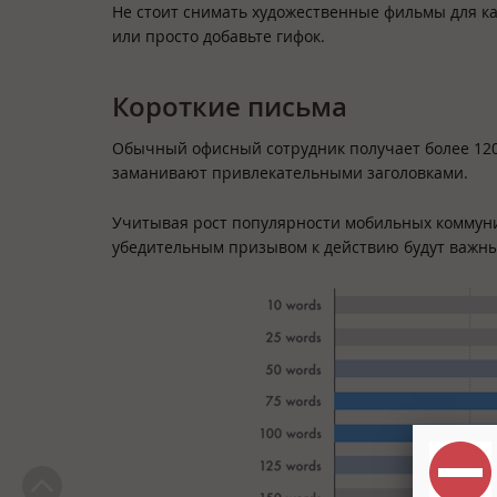
Не стоит снимать художественные фильмы для ка
или просто добавьте гифок.
Короткие письма
Обычный офисный сотрудник получает более 120
заманивают привлекательными заголовками.
Учитывая рост популярности мобильных коммуни
убедительным призывом к действию будут важны в