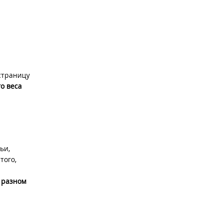
страницу
о веса
ьи,
того,
 разном