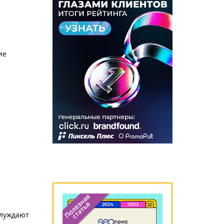
ие
блуждают