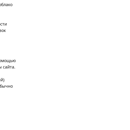
облако
ости
зок
 помощью
 сайта.
ый)
обычно