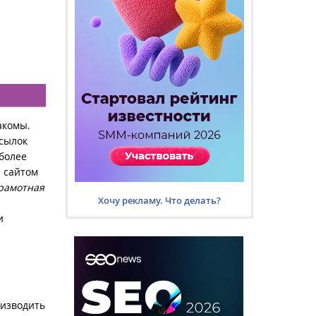
акомы.
сылок
 более
 сайтом
грамотная
Хочу рекламу. Что делать?
и
оизводить