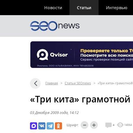
Новости
Статьи
Интервью
Главная
>
Статьи SEOnews
>
«Три кита» грамотной
«Три кита» грамотной
03 Декабря 2009 года
, 14:12
Шрифт:
4
14064