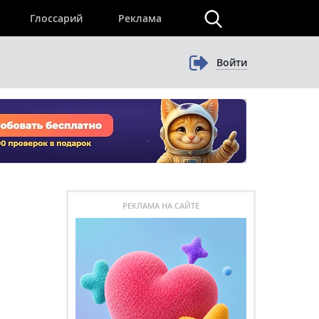
×
Глоссарий
Реклама
Войти
РЕКЛАМА НА САЙТЕ