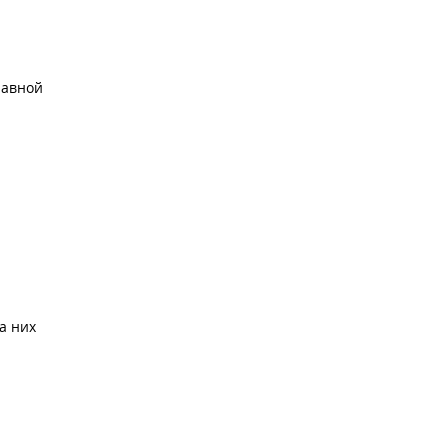
лавной
а них