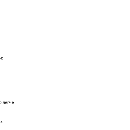
и:
о легче
х: