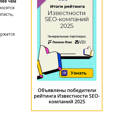
олее чем
носятся
опасть,
ержатся
Объявлены победители
рейтинга Известности SEO-
компаний 2025