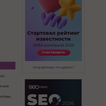
Хочу рекламу. Что делать?
ицы
начале
етями,