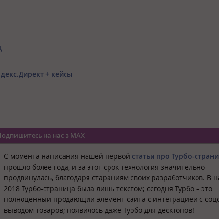
ц
декс.Директ + кейсы
Подпишитесь на нас в MAX
С момента написания нашей первой
статьи про Турбо-стран
прошло более года, и за этот срок технология значительно
продвинулась, благодаря стараниям своих разработчиков. В 
2018 Турбо-страница была лишь текстом; сегодня Турбо – это
полноценный продающий элемент сайта с интеграцией с соцс
выводом товаров; появилось даже Турбо для десктопов!