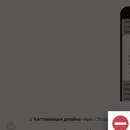
3.
Кастомизация дизайна
через CSS (см.
докумен