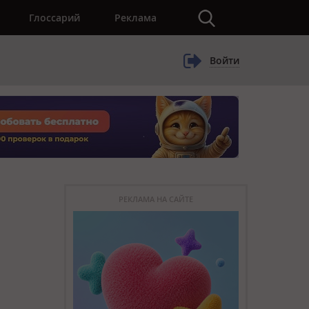
×
Глоссарий
Реклама
Войти
РЕКЛАМА НА САЙТЕ