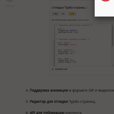
Наверх
4.
Поддержка анимации
в формате GIF и видеопл
5.
Редактор для отладки
Турбо-страниц.
6.
API для публикации
контента.