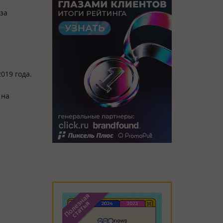
за
019 года.
 на