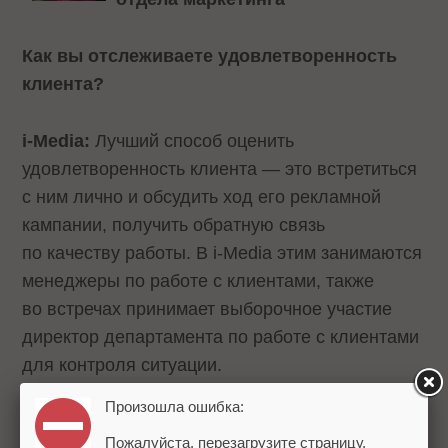
Как
вы
отслежива
ете
удовлетворенность
клиента?
i-Media:
Лучший способ оценить
удовлетворенность клиента — это встретиться
с ним лично и обсудить ход его рекламной
кампании, получить обратную связь
по качеству работы. В i-Media этим занимаются
менеджеры по работе с клиентами, также
во встречах принимает выборочное участие
директор департамента по работе с клиентами
для контроля ситуации.
Произошла ошибка:
Корпорация РБС:
Каждый клиент нашей
Пожалуйста, перезагрузите страницу.