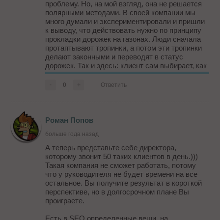
проблему. Но, на мой взгляд, она не решается
полярными методами. В своей компании мы
много думали и экспериментировали и пришли
к выводу, что действовать нужно по принципу
прокладки дорожек на газонах. Люди сначала
протаптывают тропинки, а потом эти тропинки
делают законными и переводят в статус
дорожек. Так и здесь: клиент сам выбирает, как
ему комфортно и более продуктивно общаться.
Клиентский менеджер есть всегда, но при этом
-
0
+
Ответить
клиент может напрямую взаимо...
Роман Попов
больше года назад
А теперь представьте себе директора,
которому звонит 50 таких клиентов в день.)))
Такая компания не сможет работать, потому
что у руководителя не будет времени на все
остальное. Вы получите результат в короткой
перспективе, но в долгосрочном плане Вы
проиграете.
Есть в SEO определенные вещи, на