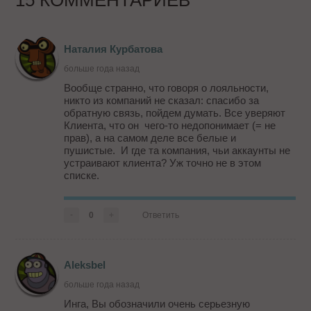
15 КОММЕНТАРИЕВ
Наталия Курбатова
больше года назад
Вообще странно, что говоря о лояльности,
никто из компаний не сказал: спасибо за
обратную связь, пойдем думать. Все уверяют
Клиента, что он чего-то недопонимает (= не
прав), а на самом деле все белые и
пушистые. И где та компания, чьи аккаунты не
устраивают клиента? Уж точно не в этом
списке.
Это правда, что звонок к собственнику или ген
диру решает все проблемы гораздо быстрее.
-
0
+
Ответить
Это правда, что часто аккаунт становится
только препятствием, а не реша...
Aleksbel
больше года назад
Инга, Вы обозначили очень серьезную