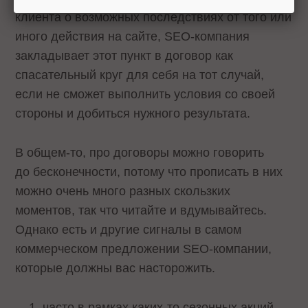
клиента о возможных последствиях от того или
иного действия на сайте, SEO-компания
закладывает этот пункт в договор как
спасательный круг для себя на тот случай,
если не сможет выполнить условия со своей
стороны и добиться нужного результата.
В общем-то, про договоры можно говорить
до бесконечности, потому что прописать в них
можно очень много разных скользких
моментов, так что читайте и вдумывайтесь.
Однако есть и другие сигналы в самом
коммерческом предложении SEO-компании,
которые должны вас насторожить.
часто в рамках каких-то сезонных акций