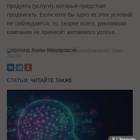
продукта (услуги), который предстоит
продвигать. Если хотя бы одно из этих условий
не соблюдается, то, скорее всего, рекламная
кампания не принесёт желаемого успеха.
Перевод Анны Макаровой
Теги:
Ссылки
Вебмастерам
Вирусный маркетинг
Обмен
опытом
СТАТЬИ:
ЧИТАЙТЕ ТАКЖЕ
X | Закрыть