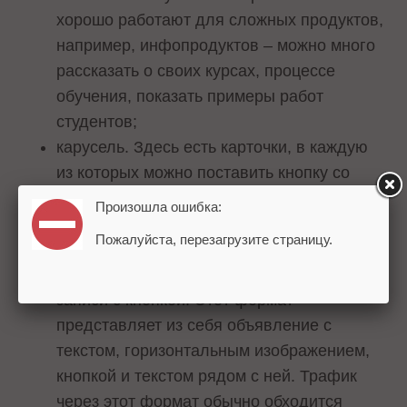
хорошо работают для сложных продуктов,
например, инфопродуктов – можно много
рассказать о своих курсах, процессе
обучения, показать примеры работ
студентов;
карусель. Здесь есть карточки, в каждую
из которых можно поставить кнопку со
ссылкой, заголовок, цену (старую и
Произошла ошибка:
новую), добавить описание. Формат
Пожалуйста, перезагрузите страницу.
хорошо подходит для рекламы товаров и
услуг;
записи с кнопкой. Этот формат
представляет из себя объявление с
текстом, горизонтальным изображением,
кнопкой и текстом рядом с ней. Трафик
через этот формат обычно обходится