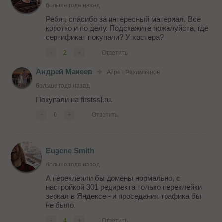
больше года назад
Ребят, спасибо за интересный материал. Все
коротко и по делу. Подскажите пожалуйста, где
сертификат покупали? У хостера?
-
2
+
Ответить
Андрей Макеев
Айрат Рахимзянов
больше года назад
Покупали на firstssl.ru.
-
0
+
Ответить
Eugene Smith
больше года назад
А переклеили бы домены нормально, с
настройкой 301 редиректа только переклейки
зеркал в Яндексе - и проседания трафика бы
не было.
-
4
+
Ответить