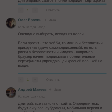
Для рядовых сайтов вполне подойдет сертификат
с проверкой домена (DV - Domain Validation). Этот
сертификат предназначен для частных лиц.
-
1
+
Ответить
Для интернет-магазинов подойдет сертификат с
Олег Ерохин
Иван
проверкой организации (Organization Validation).
Впрочем, ник...
больше года назад
Очевидно выбирать, исходя из целей.
Если проект - это хобби, то можно и бесплатный
прикрутить (даже самоподписанный), но есть
риски в безопасности и имиджа - например,
браузер начнет подписывать сомнительные
сертификаты упреждающей красной плашкой на
входе.
Если что-то более-менее про бизнес, но вы не
условный "банк с приватной базой клиентов" - то
-
1
+
Ответить
лучше купить нормальный сертификат
"начального уровня" (кроме .рф) - это ...
Андрей Макеев
Иван
больше года назад
Дмитрий, все зависит от сайта. Определитесь,
будут ли у вас субдомены, мобильная версия и