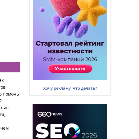
ак
тов
Хочу рекламу. Что делать?
то помочь
?
твие
та,
енем