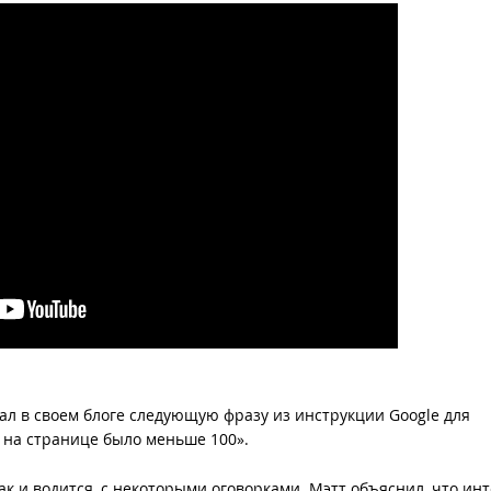
ал в своем блоге следующую фразу из инструкции Google для
к на странице было меньше 100».
ак и водится, с некоторыми оговорками. Мэтт объяснил, что ин