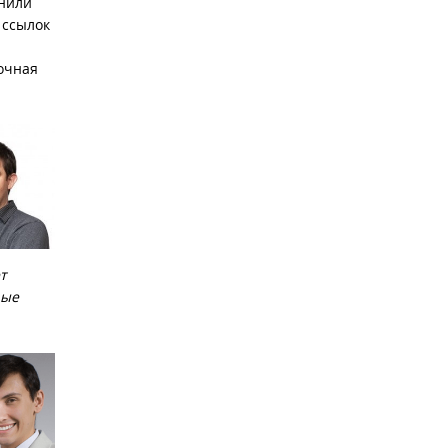
снили
 ссылок
лочная
т
рые