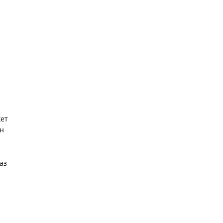
жет
ен
аз