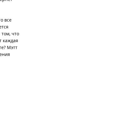
о все
ется
том, что
т каждая
те? Мэтт
щения