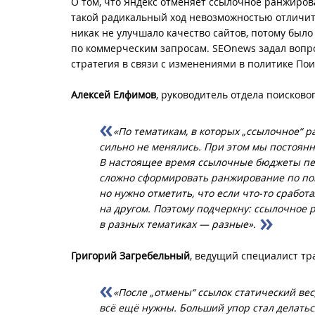
О том, что Яндекс отменяет ссылочное ранжиро
такой радикальный ход невозможностью отличит
никак не улучшало качество сайтов, потому бы
по коммерческим запросам. SEOnews задал вопро
стратегия в связи с изменениями в политике Пои
Алексей Елфимов
, руководитель отдела поисково
«По тематикам, в которых „ссылочное“ 
сильно не менялись. При этом мы постоянн
В настоящее время ссылочные бюджеты пер
сложно сформировать ранжирование по пов
но нужно отметить, что если что-то сработ
на другом. Поэтому подчеркну: ссылочное р
в разных тематиках — разные».
Григорий Загребельный
, ведущий специалист тр
«После „отмены“ ссылок статический вес
всё ещё нужны. Больший упор стал делатьс