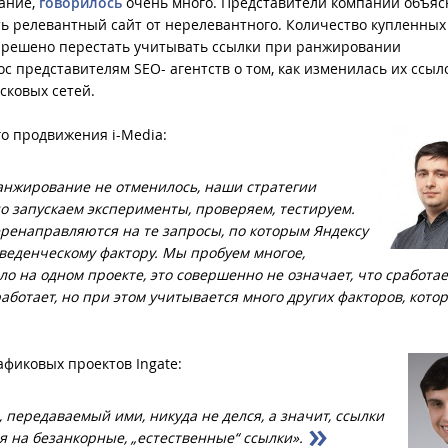
вание,
говорилось
очень много. Представители компании объя
ь релевантный сайт от нерелевантного. Количество купленных
ло решено перестать учитывать ссылки при ранжировании
с представителям SEO- агентств о том, как изменилась их ссы
сковых сетей.
го продвижения i-Media:
ранжирование не отменилось, наши стратегии
о запускаем эксперименты, проверяем, тестируем.
енаправляются на те запросы, по которым Яндексу
еденческому фактору. Мы пробуем многое,
ало на одном проекте, это совершенно не означает, что сработае
аботает, но при этом учитывается много других факторов, кото
афиковых проектов Ingate:
, передаваемый ими, никуда не делся, а значит, ссылки
я на безанкорные, „естественные“ ссылки».