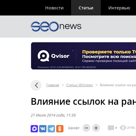
Новости
Статьи
Интервью
Главная
>
Статьи SEOnews
>
Влияние ссылок на р
Влияние ссылок на ра
21 Июля 2014 года
, 11:39
Шрифт:
0
21155