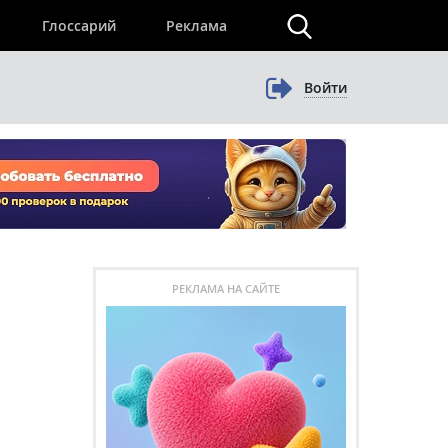
×
Глоссарий
Реклама
Войти
РЕКЛАМА НА САЙТЕ