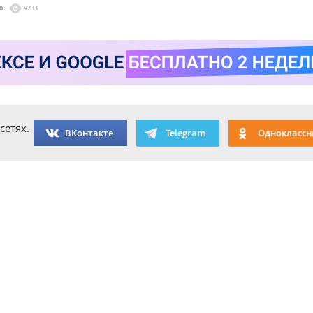
0
9733
сетях.
ВКонтакте
Telegram
Одноклассн