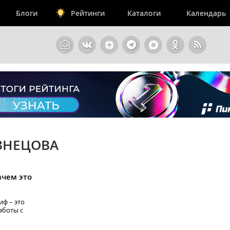
Блоги
Рейтинги
Каталоги
Календарь
ЗНЕЦОВА
ачем это
ф – это
аботы с