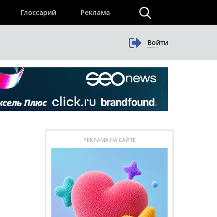
×
Глоссарий
Реклама
Войти
РЕКЛАМА НА САЙТЕ