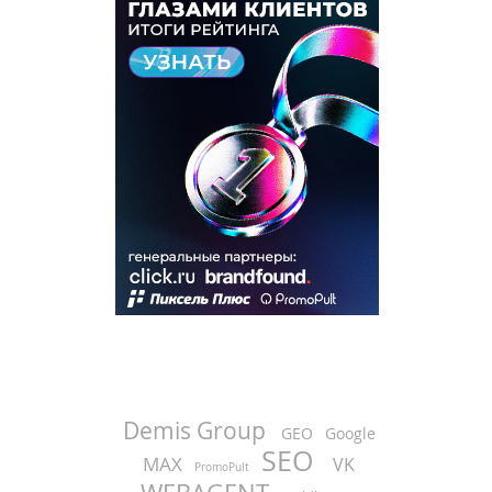
Demis Group
GEO
Google
SEO
MAX
VK
PromoPult