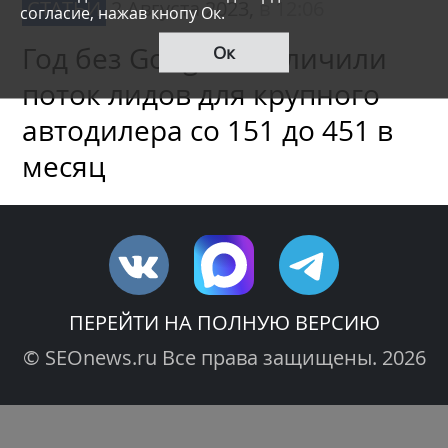
СТАТЬИ
2 Августа 2023,
в 12:06
согласие, нажав кнопу Ок.
Год без Google. Увеличили
Ок
поток лидов для крупного
автодилера со 151 до 451 в
месяц
ПЕРЕЙТИ НА ПОЛНУЮ ВЕРСИЮ
© SEOnews.ru Все права защищены. 2026