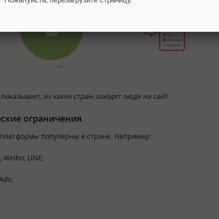
показывает, из каких стран заходят люди на сайт
еские ограничения
е платформы популярны в стране. Например:
 Weibo, LINE;
Ads;