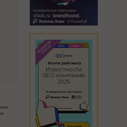
тных
за