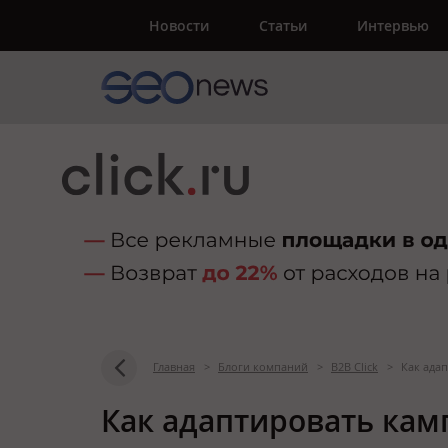
Новости
Статьи
Интервью
Главная
>
Блоги компаний
>
B2B Click
>
Как ада
Как адаптировать кам