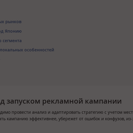
ых рынков
од Японию
о сегмента
т локальных особенностей
e
ед запуском рекламной кампании
димо провести анализ и адаптировать стратегию с учетом мес
ать кампанию эффективнее, убережет от ошибок и конфузов, из-