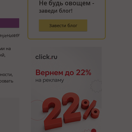
Не будь овощем -
заведи блог!
Завести блог
DnjeHaWfF
ми на
ий,
ности,
ровать