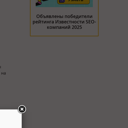
Объявлены победители
рейтинга Известности SEO-
компаний 2025
ы
 на