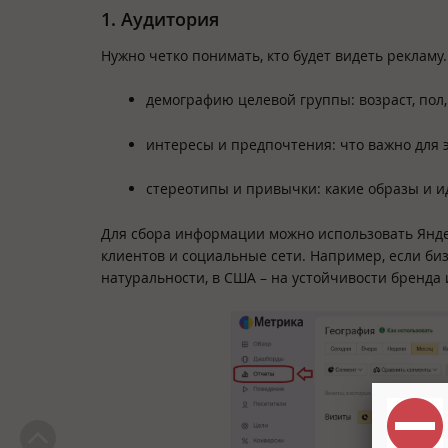
1. Аудитория
Нужно четко понимать, кто будет видеть рекламу.
демографию целевой группы: возраст, пол,
интересы и предпочтения: что важно для э
стереотипы и привычки: какие образы и ид
Для сбора информации можно использовать Яндекс
клиентов и социальные сети. Например, если би
натуральности, в США – на устойчивости бренда 