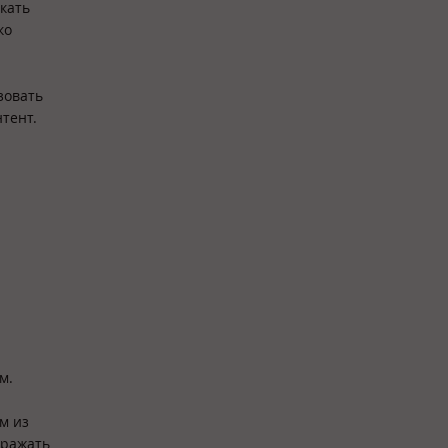
скать
ко
зовать
тент.
м.
м из
бражать