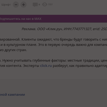
Шрифт:
0
1551
Подпишитесь на нас в MAX
Реклама. ООО «Клик.ру», ИНН:7743771327, erid: 2S
изированной. Клиенты ожидают, что бренды будут говорить с ни
 и в культурном плане. Это в первую очередь важно для компан
з других стран.
. Нужно учитывать глубинные факторы: местные традиции, цен
тия контента. Эксперты
click.ru
разберут, как правильно адапти
мной кампании