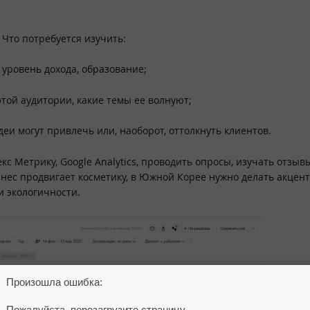
 Что потребуется изучить:
 уровень дохода, образование;
той аудитории, какие темы ее волнуют;
еи могут привлечь или, наоборот, оттолкнуть клиентов.
 Метрику, Google Analytics, проводить опросы, изучать отзыв
знес продвигает косметику, в Южной Корее нужно делать акцент
и экологичности.
Произошла ошибка:
Пожалуйста, перезагрузите страницу.