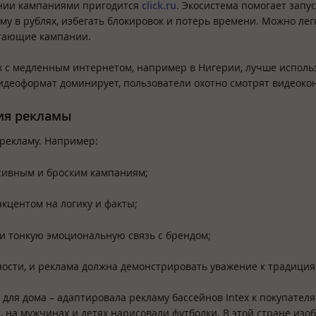
ении кампаниями пригодится
click.ru
. Экосистема помогает запу
му в рублях, избегать блокировок и потерь времени. Можно лег
отающие кампании.
х с медленным интернетом, например в Нигерии, лучше исполь
идеоформат доминирует, пользователи охотно смотрят видеокон
ия рекламы
 рекламу. Например:
ссивным и броским кампаниям;
кцентом на логику и факты;
и тонкую эмоциональную связь с брендом;
ости, и реклама должна демонстрировать уважение к традиция
для дома – адаптировала рекламу бассейнов Intex к покупателя
 на мужчинах и детях нарисовали футболки. В этой стране изо