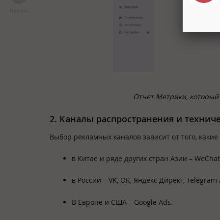
Наверх
Отчет Метрики, который 
2. Каналы распространения и технич
Выбор рекламных каналов зависит от того, каки
в Китае и ряде других стран Азии – WeChat,
в России – VK, OK, Яндекс Директ, Telegram 
В Европе и США – Google Ads.