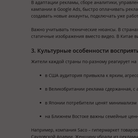
В адаптации рекламы, сборе аналитики, управл
кампании в Google Ads, быстро оплачивать рекла
создавать новые аккаунты, подключать уже раб
Важно учитывать технические нюансы. В страна
статичные изображения вместо видео. В Китае в
3. Культурные особенности восприят
Жители каждой страны по-разному реагирует на
в США аудитория привыкла к ярким, агре
в Великобритании реклама сдержанная, с а
в Японии потребители ценят минимализм 
на Ближнем Востоке важны семейные ценн
Например, компания Saco – гипермаркет товаров 
Саудовской Аравии. Женщину убрали из рекламы,