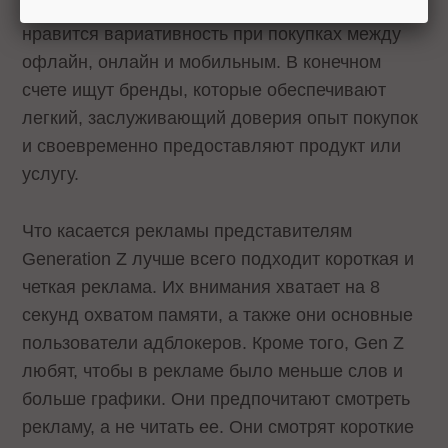
подумать пару дней и купить онлайн. Gen Z
нравится вариативность при покупках между
офлайн, онлайн и мобильным. В конечном
счете ищут бренды, которые обеспечивают
легкий, заслуживающий доверия опыт покупок
и своевременно предоставляют продукт или
услугу.
Что касается рекламы представителям
Generation Z лучше всего подходит короткая и
четкая реклама. Их внимания хватает на 8
секунд охватом памяти, а также они основные
пользователи адблокеров. Кроме того, Gen Z
любят, чтобы в рекламе было меньше слов и
больше графики. Они предпочитают смотреть
рекламу, а не читать ее. Они смотрят короткие