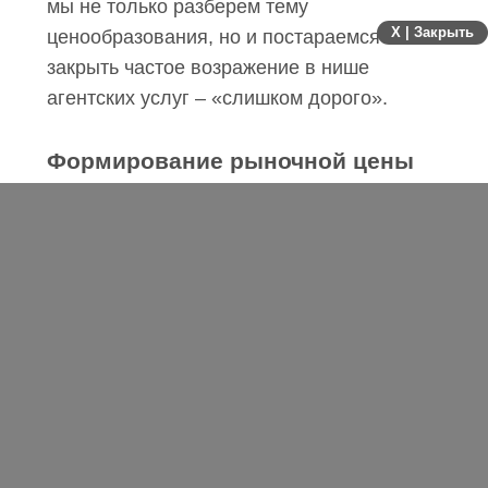
Именно эти 3 фактора формируют цену
на продукцию в нашем агентстве.
X | Закрыть
Сегодня мы не только разберем тему
ценообразования, но и постараемся
закрыть частое возражение в нише
агентских услуг – «слишком дорого».
Формирование рыночной цены
Агентства интернет-маркетинга
вынуждены работать в очень
конкурентной среде и эта среда
неоднородная:
во-первых, конкуренты – это другие
диджитал агентства вокруг нас;
во-вторых – выпускники онлайн-