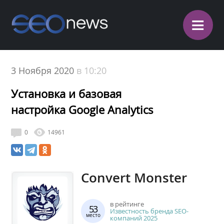
≡
3 Ноября 2020
в 10:20
Установка и базовая
настройка Google Analytics
0
14961
Convert Monster
в рейтинге
53
Известность бренда SEO-
место
компаний 2025