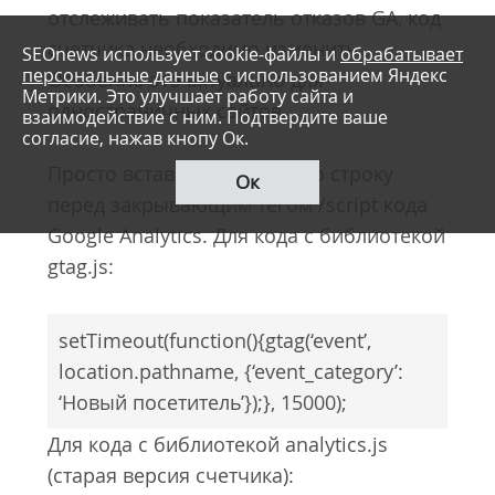
отслеживать показатель отказов GA, код
счетчика необходимо изменить.
SEOnews использует cookie-файлы и
обрабатывает
персональные данные
с использованием Яндекс
Особенно это актуально для
Метрики. Это улучшает работу сайта и
одностраничных сайтов.
взаимодействие с ним. Подтвердите ваше
согласие, нажав кнопу Ок.
Просто вставьте следующую строку
Ок
перед закрывающим тегом /script кода
Google Analytics. Для кода с библиотекой
gtag.js:
setTimeout(function(){gtag(‘event’,
location.pathname, {‘event_category’:
‘Новый посетитель’});}, 15000);
Для кода с библиотекой analytics.js
(старая версия счетчика):