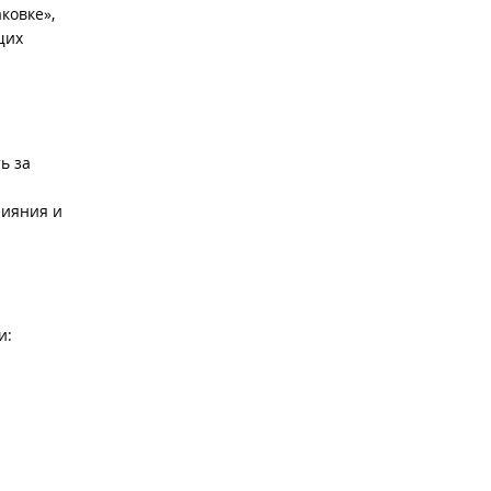
ковке»,
щих
ь за
лияния и
и: