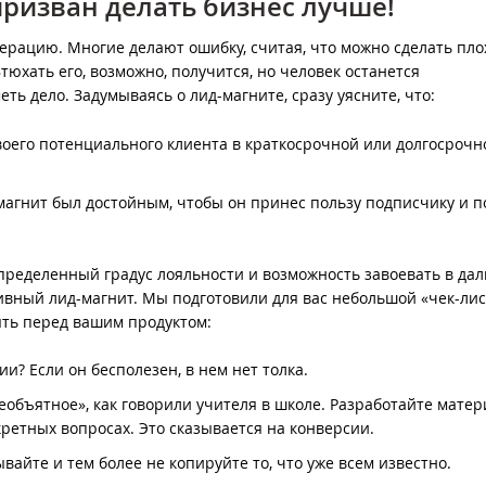
ризван делать бизнес лучше!
рацию. Многие делают ошибку, считая, что можно сделать пло
тюхать его, возможно, получится, но человек останется
ть дело. Задумываясь о лид-магните, сразу уясните, что:
своего потенциального клиента в краткосрочной или долгосрочн
магнит был достойным, чтобы он принес пользу подписчику и п
 определенный градус лояльности и возможность завоевать в д
ивный лид-магнит. Мы подготовили для вас небольшой «чек-лист
ять перед вашим продуктом:
? Если он бесполезен, в нем нет толка.
еобъятное», как говорили учителя в школе. Разработайте матер
ретных вопросах. Это сказывается на конверсии.
вайте и тем более не копируйте то, что уже всем известно.