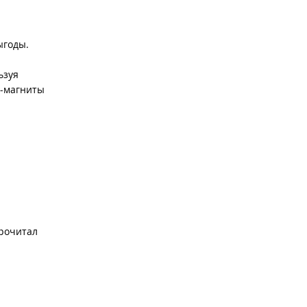
ыгоды.
ьзуя
д-магниты
прочитал