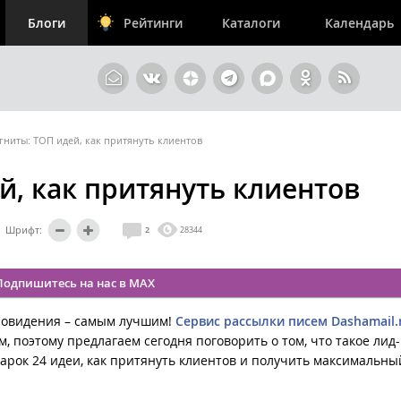
Блоги
Рейтинги
Каталоги
Календарь
гниты: ТОП идей, как притянуть клиентов
й, как притянуть клиентов
Шрифт:
2
28344
Подпишитесь на нас в MAX
вровидения – самым лучшим!
Сервис рассылки писем Dashamail.
, поэтому предлагаем сегодня поговорить о том, что такое лид
дарок 24 идеи, как притянуть клиентов и получить максимальны