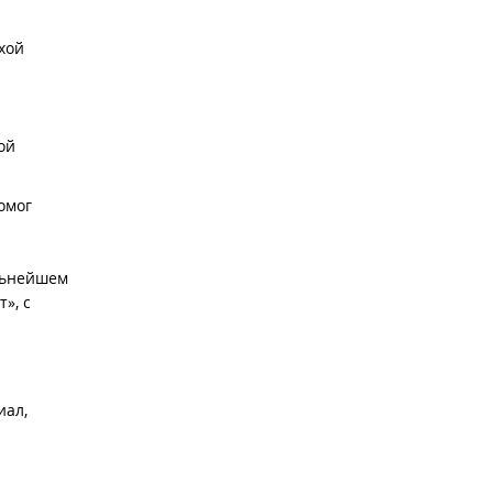
хой
ой
омог
альнейшем
», с
иал,