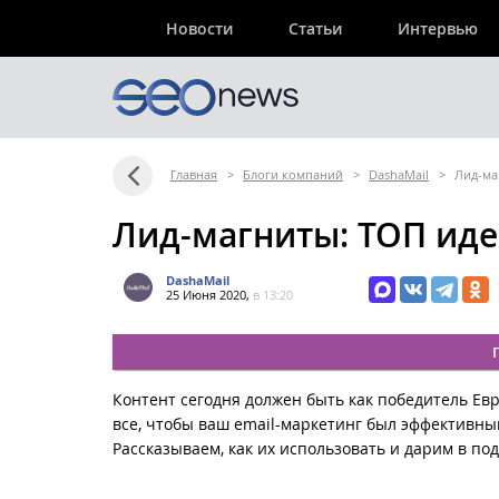
Новости
Статьи
Интервью
Главная
>
Блоги компаний
>
DashaMail
>
Лид-ма
Лид-магниты: ТОП иде
DashaMail
25 Июня 2020,
в 13:20
Контент сегодня должен быть как победитель Е
все, чтобы ваш email-маркетинг был эффективным
Рассказываем, как их использовать и дарим в по