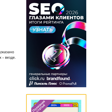
доказано
 – везде.