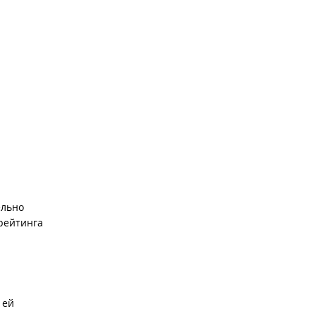
ельно
 рейтинга
 ей