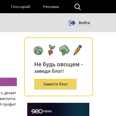
×
Глоссарий
Реклама
Войти
Не будь овощем -
заведи блог!
Завести блог
ru
делает
-магниты.
й профит.