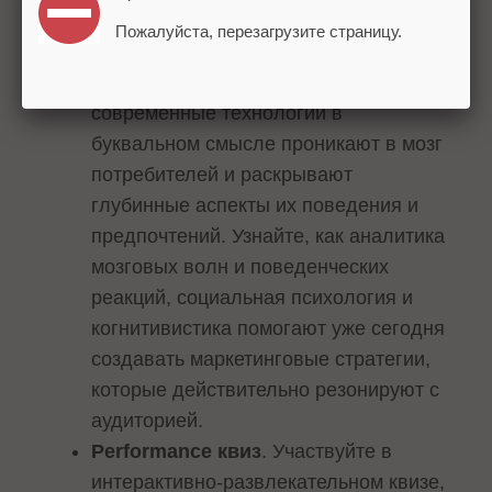
проницательные участники получат
Пожалуйста, перезагрузите страницу.
уникальные призы.
Нейромаркетинг
. Демонстрация, как
современные технологии в
буквальном смысле проникают в мозг
потребителей и раскрывают
глубинные аспекты их поведения и
предпочтений. Узнайте, как аналитика
мозговых волн и поведенческих
реакций, социальная психология и
когнитивистика помогают уже сегодня
создавать маркетинговые стратегии,
которые действительно резонируют с
аудиторией.
Performance квиз
. Участвуйте в
интерактивно-развлекательном квизе,