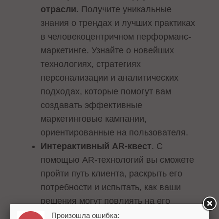
отрасли
. Получите уникальные
знания о трендах и лучших практиках
в человекоцентричном перформанс-
маркетинге. Узнайте о новейших
технологиях, стратегиях
персонализации и аналитических
подходах, которые помогут вам
создавать эффективные
маркетинговые кампании,
ориентированные на пользователя.
Интерактивный AR-квест
. С
помощью AR-технологий вы сможете
пройти путь клиента, раскрыть его
потребности и испытать, как ваши
решения могут повлиять на его
выбор. Самые внимательные и
Произошла ошибка: