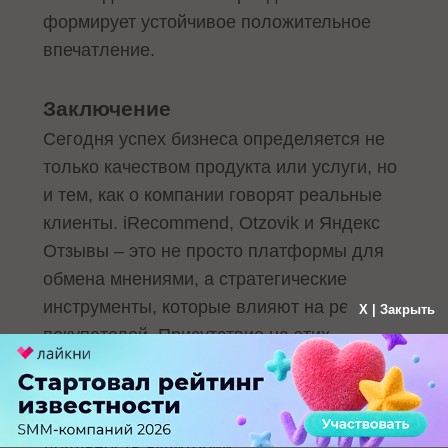
формирует устойчивое положительное
впечатление.
Заключение
Сегодня успех бизнеса определяется не
только качеством продукта или услуги, но
и тем, как о компании говорят реальные
клиенты. iRecommend, Otzovik и Яндекс
Отзывы – это не просто платформы для
обмена мнениями, а стратегические
инструменты, которые влияют на решения
X | Закрыть
покупателей. Присутствие на этих
ресурсах дает бренду возможность быть
заметным, управлять обратной связью,
формировать доверие и укреплять
лояльность аудитории.