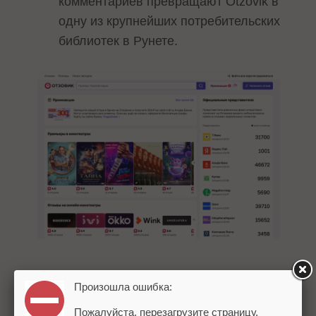
комментариев превращают Otzovik в
одну из крупнейших потребительских
библиотек в Рунете.
Удобная навигация
. Ключевые
Произошла ошибка:
слова, подробные каталоги,
Пожалуйста, перезагрузите страницу.
сортировка по брендам, датам и