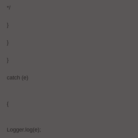
*/
}
}
}
catch (e)
{
Logger.log(e);