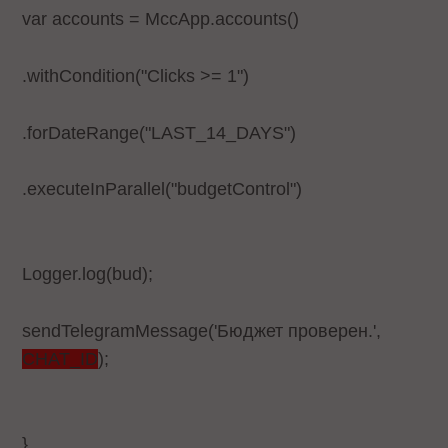
var accounts = MccApp.accounts()
.withCondition("Clicks >= 1")
.forDateRange("LAST_14_DAYS")
.executeInParallel("budgetControl")
Logger.log(bud);
sendTelegramMessage('Бюджет проверен.',
CHAT_ID
);
}