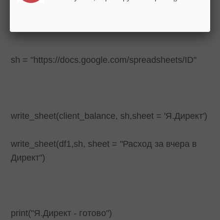
gs4_auth(email = "
login@site.ru
")
sh = "https://docs.google.com/spreadsheets/ID"
write_sheet(client_balance, sh,sheet = 'Я.Директ')
write_sheet(df1,sh, sheet = "Расход за вчера в
Директ")
print("Я.Директ - готово")