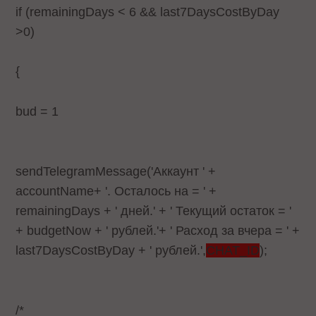
if (remainingDays < 6 && last7DaysCostByDay
>0)
{
bud = 1
sendTelegramMessage('Аккаунт ' +
accountName+ '. Осталось на = ' +
remainingDays + ' дней.' + ' Текущий остаток = '
+ budgetNow + ' рублей.'+ ' Расход за вчера = ' +
last7DaysCostByDay + ' рублей.',
CHAT_ID
);
/*