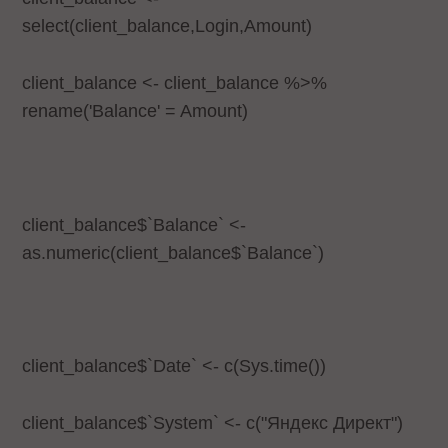
select(client_balance,Login,Amount)
client_balance <- client_balance %>%
rename('Balance' = Amount)
client_balance$`Balance` <-
as.numeric(client_balance$`Balance`)
client_balance$`Date` <- c(Sys.time())
client_balance$`System` <- c("Яндекс Директ")