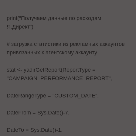
print("Получаем данные по расходам
Я.Директ")
# загрузка статистики из рекламных аккаунтов
привязанных к агентскому аккаунту
stat <- yadirGetReport(ReportType =
"CAMPAIGN_PERFORMANCE_REPORT",
DateRangeType = "CUSTOM_DATE",
DateFrom = Sys.Date()-7,
DateTo = Sys.Date()-1,