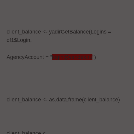
client_balance <- yadirGetBalance(Logins =
df1$Login,
AgencyAccount = "
login@yandex.ru
")
client_balance <- as.data.frame(client_balance)
client_balance <-