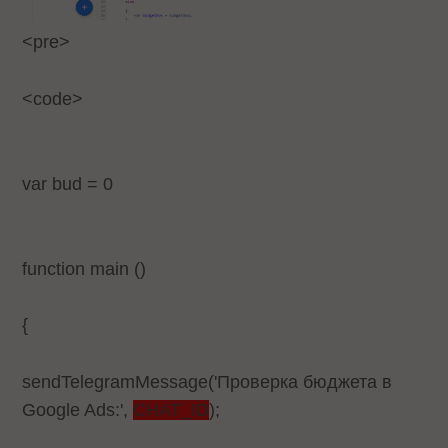
<pre>
<code>
var bud = 0
function main ()
{
sendTelegramMessage('Проверка бюджета в
Google Ads:',
CHAT_ID
);