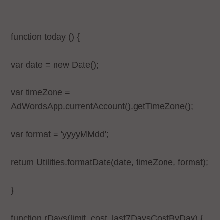
function today () {
var date = new Date();
var timeZone =
AdWordsApp.currentAccount().getTimeZone();
var format = 'yyyyMMdd';
return Utilities.formatDate(date, timeZone, format);
}
function rDays(limit, cost, last7DaysCostByDay) {