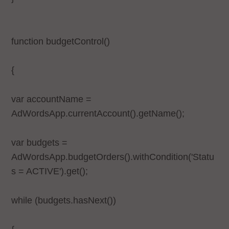
function budgetControl()
{
var accountName =
AdWordsApp.currentAccount().getName();
var budgets =
AdWordsApp.budgetOrders().withCondition('Statu
s = ACTIVE').get();
while (budgets.hasNext())