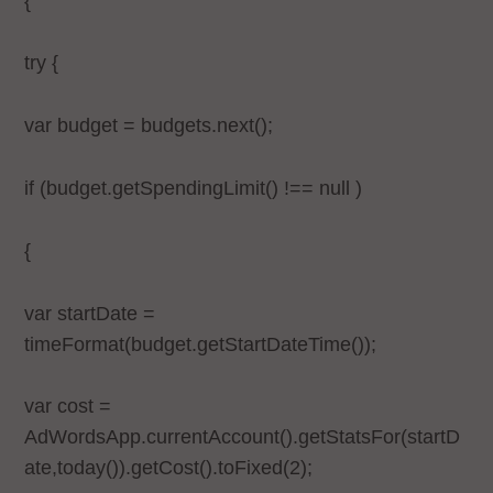
{
try {
var budget = budgets.next();
if (budget.getSpendingLimit() !== null )
{
var startDate =
timeFormat(budget.getStartDateTime());
var cost =
AdWordsApp.currentAccount().getStatsFor(startD
ate,today()).getCost().toFixed(2);