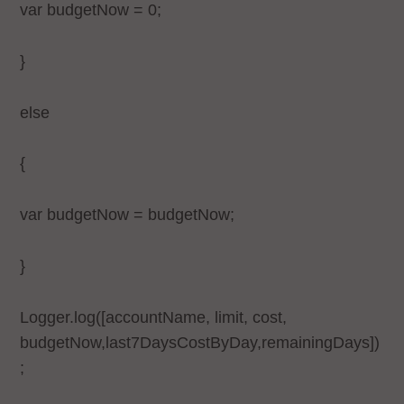
var budgetNow = 0;
}
else
{
var budgetNow = budgetNow;
}
Logger.log([accountName, limit, cost,
budgetNow,last7DaysCostByDay,remainingDays])
;