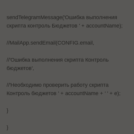
sendTelegramMessage('Ошибка выполнения
скрипта контроль Бюджетов ' + accountName);
//MailApp.sendEmail(CONFIG.email,
//'Ошибка выполнения скрипта Контроль
бюджетов',
//'Необходимо проверить работу скрипта
Контроль бюджетов ' + accountName + ' ' + e);
}
}