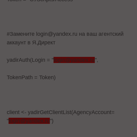
#Замените login@yandex.ru на ваш агентский
аккаунт в Я.Директ
yadirAuth(Login = "
login@yandex.ru
",
TokenPath = Token)
client <- yadirGetClientList(AgencyAccount=
"
login@yandex.ru
")