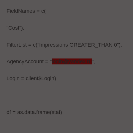
FieldNames = c(
"Cost"),
FilterList = c("Impressions GREATER_THAN 0"),
AgencyAccount = "
login@yandex.ru
",
Login = client$Login)
df = as.data.frame(stat)