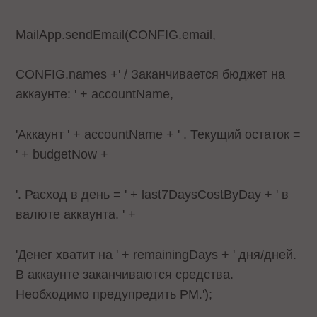
MailApp.sendEmail(CONFIG.email,
CONFIG.names +' / Заканчивается бюджет на
аккаунте: ' + accountName,
'Аккаунт ' + accountName + ' . Текущий остаток =
' + budgetNow +
'. Расход в день = ' + last7DaysCostByDay + ' в
валюте аккаунта. ' +
'Денег хватит на ' + remainingDays + ' дня/дней.
В аккаунте заканчиваются средства.
Необходимо предупредить PM.');