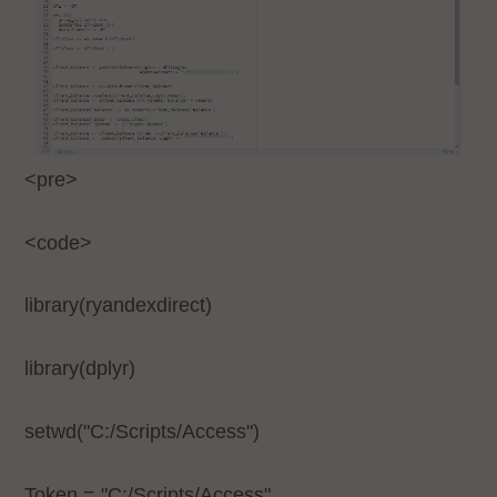
<pre>
<code>
library(ryandexdirect)
library(dplyr)
setwd("C:/Scripts/Access")
Token = "C:/Scripts/Access"