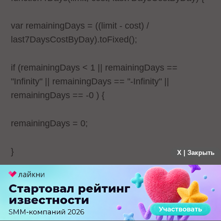
var remainingDays = ((limit - cost) /
last7DaysCostByDay).toFixed();
if (remainingDays < 1 || remainingDays ==
"Infinity" || remainingDays == "-Infinity" ||
remainingDays == -0 ) {
remainingDays = 0;
}
X | Закрыть
return remainingDays;
}