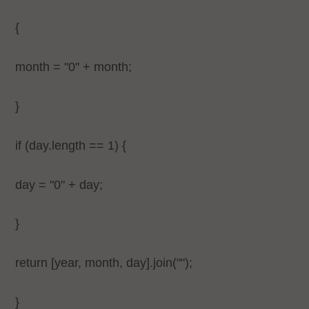
{
month = "0" + month;
}
if (day.length == 1) {
day = "0" + day;
}
return [year, month, day].join("");
}