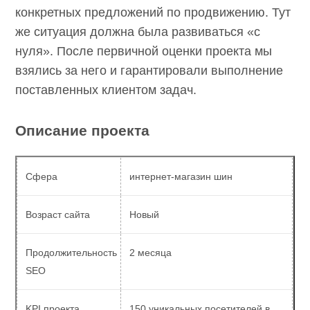
уже открытыми для поисковых систем
SEOnews использует cookie-файлы и
обрабатывает
персональные данные
с использованием Яндекс
(индексации). Они ожидают конкретных
Метрики. Это улучшает работу сайта и
предложений по продвижению. Тут же
взаимодействие с ним. Подтвердите ваше
согласие, нажав кнопу Ок.
ситуация должна была развиваться «с нуля».
После первичной оценки проекта мы
Ок
взялись за него и гарантировали
выполнение поставленных клиентом задач.
Описание проекта
Сфера
интернет-магазин шин
Возраст сайта
Новый
Продолжительность
2 месяца
SEO