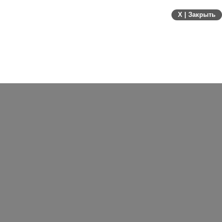
Посетители по дням
X | Закрыть
Посетители за квартал