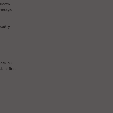
тность
рческую
сайту.
если вы
ile-first