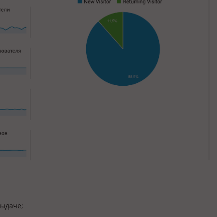
выдаче;