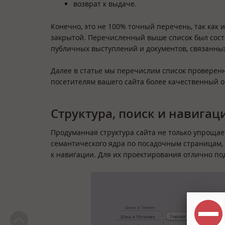
возврат к выдаче.
Конечно, это не 100% точный перечень, так как
закрытой. Перечисленный выше список был соста
публичных выступлений и документов, связанны
Далее в статье мы перечислим список проверен
посетителям вашего сайта более качественный о
Структура, поиск и навигац
Продуманная структура сайта не только упроща
семантического ядра по посадочным страницам, 
к навигации. Для их проектирования отлично под