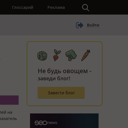
×
Глоссарий
Реклама
Войти
т
Не будь овощем -
заведи блог!
Завести блог
лей на
казатель