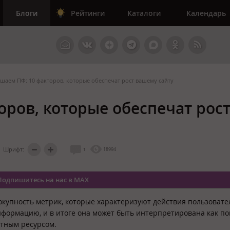
Блоги
Рейтинги
Каталоги
Календарь
шаем ПФ: 10 факторов, которые обеспечат рост вашему сайту
оров, которые обеспечат рос
Шрифт:
1
18994
Подпишитесь на нас в MAX
купность метрик, которые характеризуют действия пользовате
формацию, и в итоге она может быть интерпретирована как по
етным ресурсом.