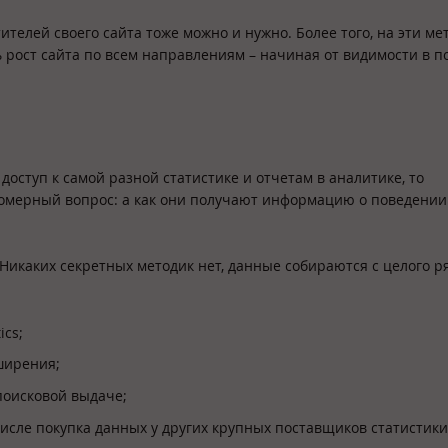
телей своего сайта тоже можно и нужно. Более того, на эти ме
 рост сайта по всем направлениям – начиная от видимости в п
 доступ к самой разной статистике и отчетам в аналитике, то
номерный вопрос: а как они получают информацию о поведени
Никаких секретных методик нет, данные собираются с целого р
ics;
ширения;
поисковой выдаче;
исле покупка данных у других крупных поставщиков статистики