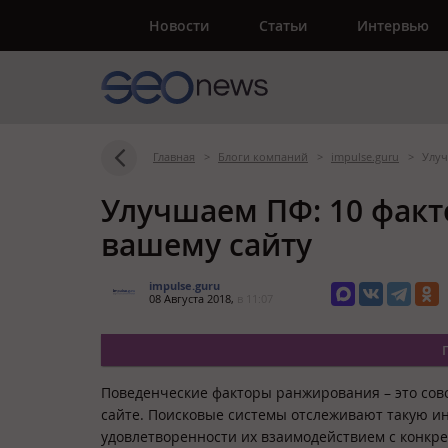
Новости
Статьи
Интервью
Главная
>
Блоги компаний
>
impulse.guru
>
Улуч
Улучшаем ПФ: 10 факт
вашему сайту
impulse.guru
08 Августа 2018,
в 11:07
Поведенческие факторы ранжирования – это сово
сайте. Поисковые системы отслеживают такую ин
удовлетворенности их взаимодействием с конкр