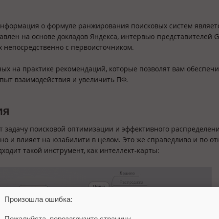
 информация о формуле ранжирования поисковых систем являет
влен на основе докладов Яндекса, интервью представителей G
х непосредственно с первоисточником.
ных на практике рекомендаций, которые позволят вам обеспечи
пыт взаимодействия и увеличить ПФ.
ия
ет задачу поисковой оптимизации и эффективного распределен
но и влияет на юзабилити в целом. Это же справедливо и по 
ходит такой инструмент, как интеллект-карты:
Произошла ошибка:
Пожалуйста, перезагрузите страницу.