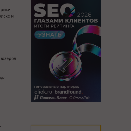
трики
оиске и
и юзеров
яда
.