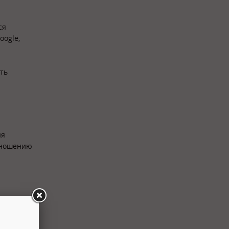
ся
oogle,
ть
ия
отношению