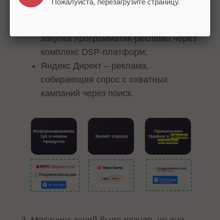
Пожалуйста, перезагрузите страницу.
Навигаторе;
MTS маркетолог + Programmatica –
закупка программатик-рекламы через
комплекс DSP-платформ;
Яндекс Директ – реклама,
собирающая спрос с охватных
кампаний через поиск.