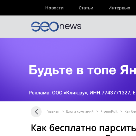
Новости
Статьи
Интервью
Главная
>
Блоги компаний
>
PromoPult
>
Как бе
Как бесплатно парсит