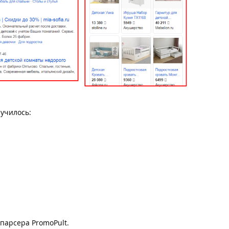
лучилось:
парсера PromoPult.