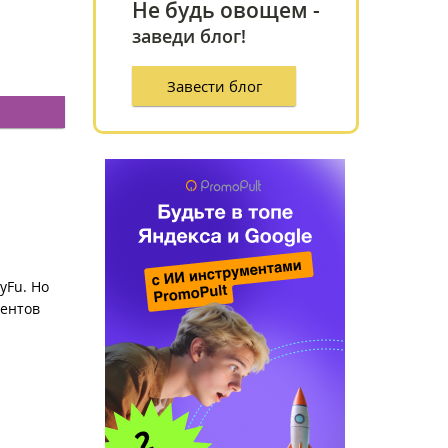
Не будь овощем -
заведи блог!
Завести блог
ы
yFu. Но
рентов