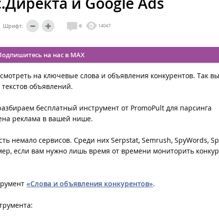
.Директа и Google Ads
Шрифт:
0
14047
Подпишитесь на нас в MAX
смотреть на ключевые слова и объявления конкурентов. Так в
 текстов объявлений.
разбираем бесплатный инструмент от PromoPult для парсинга
ена реклама в вашей нише.
ть немало сервисов. Среди них Serpstat, Semrush, SpyWords, Sp
мер, если вам нужно лишь время от времени мониторить конку
струмент
«Слова и объявления конкурентов»
.
трумента: