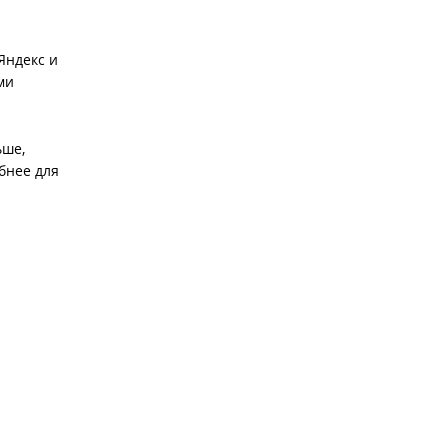
Яндекс и
ми
ьше,
обнее для