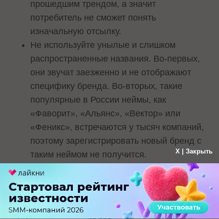
прошедшим трендом, а значит
потребитель не сможет понять
изначальную отсылку.
Не используйте унылые и слишком
распространенные названия. Во-первых,
они звучат заезженно и не отображают
специфику бренда. Во-вторых, такие
популярные в России неймы, как
«Фаворит», «Альянс», «Вектор» или
«Феникс», встречаются у тысяч компаний,
поэтому зарегистрировать новый бренд с
X | Закрыть
таким неймом не получится.