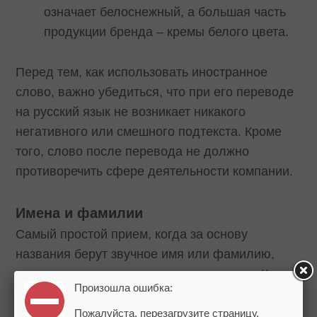
означает белоснежный, а большая часть
продукции бренда – кремы белого цвета.
Перед тем, как использовать иностранное
слово, важно убедиться, что при его переводе
на русский язык не возникает никакого
негативного или смешного подтекста. Кроме
того, слово после перевода не должно
противоречить сфере деятельности компании.
Имена и фамилии
Самый простой прием, когда за основу
названия берут звучное имя или фамилию,
например, самого основателя компании. Как
Произошла ошибка:
правило, это одно слово, которое легко
запомнить, на русском или английском языке.
Пожалуйста, перезагрузите страницу.