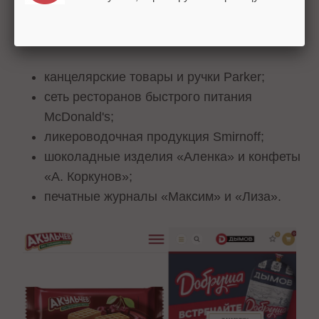
Вот несколько известных примеров таких
брендов:
канцелярские товары и ручки Parker;
сеть ресторанов быстрого питания
McDonald's;
ликероводочная продукция Smirnoff;
шоколадные изделия «Аленка» и конфеты
«А. Коркунов»;
печатные журналы «Максим» и «Лиза».