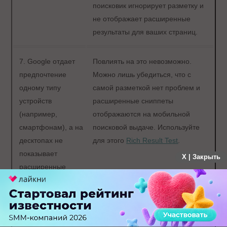
поисковик игнорирует разметку и
не отображает расширенные
результаты для ваших страниц.
7. Google отдает
Повлиять на это невозможно.
предпочтение
Можно лишь убедиться, что с
одному типу
самой разметкой нет проблем и
устройств
расширенные сниппеты
(например,
отображаются на мобильной
смартфонам), а на
поисковой выдаче. Используйте
десктопах не
для этого
Rich Result Test
.
показывает
X | Закрыть
расширенные
результаты.
8. Какой-то из
Проверьте последние новости от
элементов
Google. Возможно, вышел апдейт,