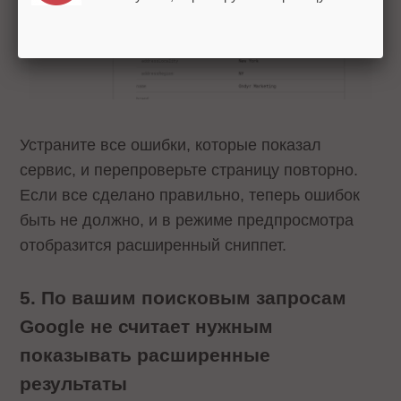
Устраните все ошибки, которые показал
сервис, и перепроверьте страницу повторно.
Если все сделано правильно, теперь ошибок
быть не должно, и в режиме предпросмотра
отобразится расширенный сниппет.
5. По вашим поисковым запросам
Google не считает нужным
показывать расширенные
результаты