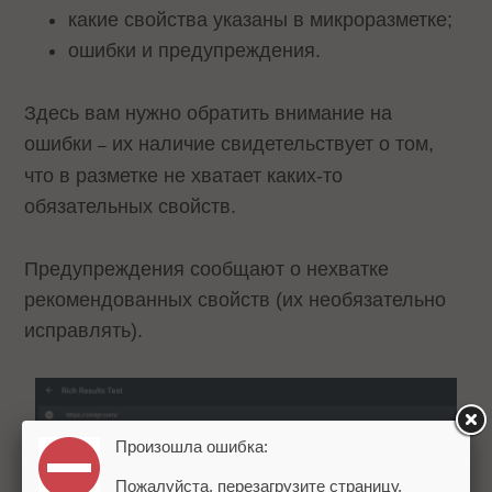
какие свойства указаны в микроразметке;
ошибки и предупреждения.
Здесь вам нужно обратить внимание на
ошибки
их наличие свидетельствует о том,
–
что в разметке не хватает каких-то
обязательных свойств.
Предупреждения сообщают о нехватке
рекомендованных свойств (их необязательно
исправлять).
Произошла ошибка:
Пожалуйста, перезагрузите страницу.