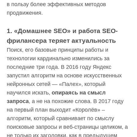
отказаться в пользу более эффективных
SEOnews использует cookie-файлы и
обрабатывает
персональные данные
с использованием Яндекс
методов продвижения.
Метрики. Это улучшает работу сайта и
взаимодействие с ним. Подтвердите ваше
согласие, нажав кнопу Ок.
1. «Домашнее SEO» и работа SEO-
фрилансера теряет актуальность
Ок
Поиск, его базовые принципы работы и
технологии кардинально изменились за
последние три года. В 2016 году Яндекс
запустил алгоритм на основе искусственных
нейронных сетей — «Палех», который
научился искать,
опираясь на смысл запроса
,
а не на похожие слова. В 2017 году на
первый план выходит «Королёв» – алгоритм,
который сравнивает по смыслу поисковые
запросы и веб-страницы целиком, а не
только их заголовки, как в предыдущем