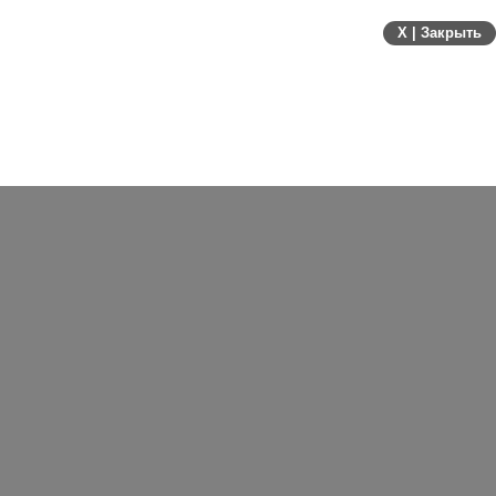
X | Закрыть
Подобное случилось и в выдаче Яндекса
весной 2021 года. Поисковик внедрил
дополнительные аспекты качества, например,
для медицинских, юридических и финансовых
сайтов.