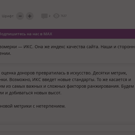
Шрифт:
2
7637
Подпишитесь на нас в MAX
зомерки — ИКС. Она же индекс качества сайта. Наши и сторон
ении.
оценка доноров превратилась в искусство. Десятки метрик,
ки. Возможно, ИКС введет новые стандарты. То же касается и
ним из самых важных и сложных факторов ранжирования. Будем
и и добиваться новых высот.
новой метрики с нетерпением.