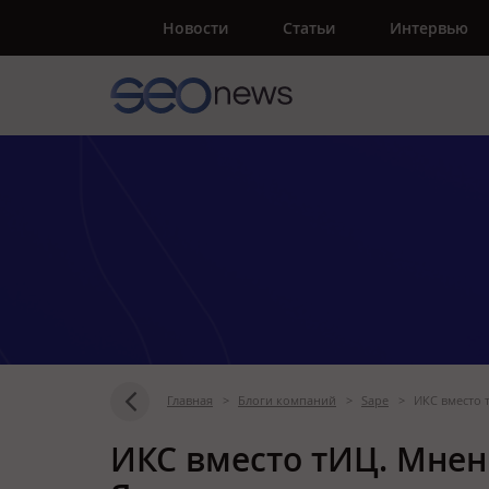
Новости
Статьи
Интервью
Главная
>
Блоги компаний
>
Sape
>
ИКС вместо 
ИКС вместо тИЦ. Мнен