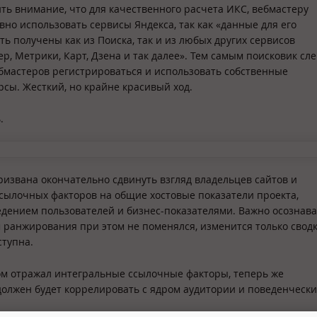
ть внимание, что для качественного расчета ИКС, вебмастеру
вно использовать сервисы Яндекса, так как «данные для его
ть получены как из Поиска, так и из любых других сервисов
р, Метрики, Карт, Дзена и так далее». Тем самым поисковик сле
бмастеров регистрироваться и использовать собственные
сы. Жесткий, но крайне красивый ход.
.
ризвана окончательно сдвинуть взгляд владельцев сайтов и
ссылочных факторов на общие хостовые показатели проекта,
едением пользователей и бизнес-показателями. Важно осознава
 ранжирования при этом не поменялся, изменится только сводк
ступна.
ом отражал интегральные ссылочные факторы, теперь же
должен будет коррелировать с ядром аудитории и поведенческ