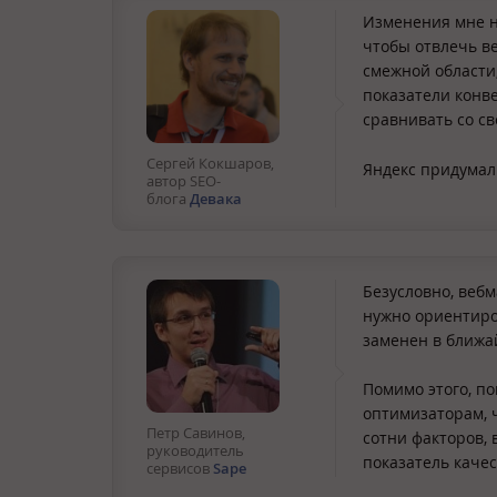
Изменения мне нр
чтобы отвлечь ве
смежной области,
показатели конве
сравнивать со св
Сергей Кокшаров,
Яндекс придумал 
автор SEO-
блога
Девака
Безусловно, веб
нужно ориентиров
заменен в ближа
Помимо этого, п
оптимизаторам, 
Петр Савинов,
сотни факторов,
руководитель
показатель качес
сервисов
Sape