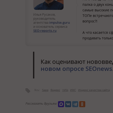
палка о двух кон
самые высокие по
Илья Русаков,
ТОПе встречаются
руководитель
вопрос?!
агентства
impulse.guru
и основатель сервиса
SEO-reports.ru
А что касается с
продавать только
Как оценивают нововвед
новом опросе SEOnews
Теги:
Sape
Яндекс
тИЦ
ИКС
Индекс качества сайта
Рассказать друзьям: