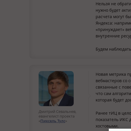
Нельзя не обрати
нужно будет акти
расчета могут бы
Яндекса: наприме
«принуждает» ве
внутренние ресур
Будем наблюдать
Новая метрика п
вебмастеров со 
связанные с пов
что сам алгоритм
которая будет до
Дмитрий Севальнев,
Ранее тИЦ в цел
евангелист проекта
показатель ИКС 
«
Пиксель Тулс
»
хостовыми.