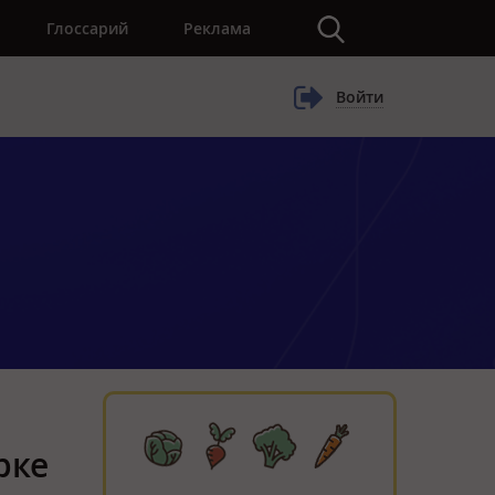
×
Глоссарий
Реклама
Войти
рке