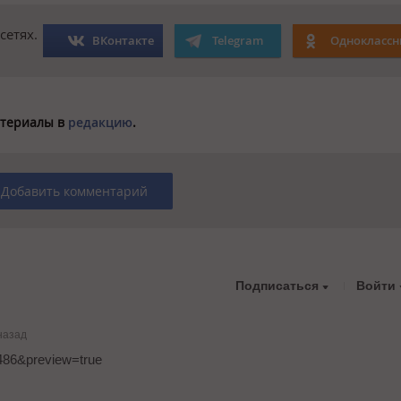
сетях.
ВКонтакте
Telegram
Одноклассн
материалы в
редакцию
.
Добавить комментарий
Подписаться
Войти
назад
6486&preview=true