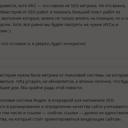
авятся, хотя ИКС — это совсем не SEO-метрика. Но это важно,
бмастеров от SEO-работ и показать большой пласт работ из
 выполняя которые, можно не только влиять на позиции, но и н
рсии. Хотя, все равно мы будем смотреть на чужие ИКСы и
оим :)
что-то новое и, я уверен, будет интересно!
мастерам нужна была метрика от поисковой системы, на котору
аться. тИЦ устарел, не обновляется, и вполне логично, что буд
йшие дни. Мы крайне рады этой новости.
оисковая система Яндекс в очередной раз напомнила SEO-
что в ранжировании и определении качества сайта учитывают
 в том числе и ссылки — «сейчас ссылки — далеко не единствен
тва, на который стоит ориентироваться владельцам сайтов».