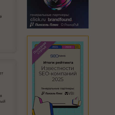
а
ю
ет
ся
ный