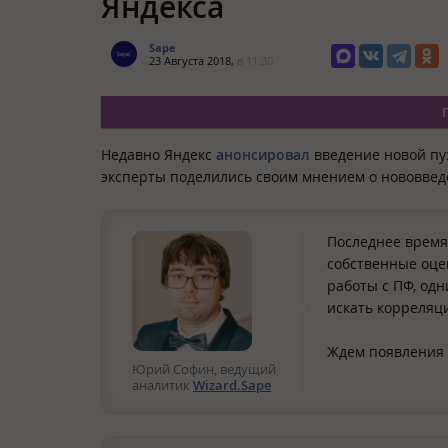
Яндекса
Sape
23 Августа 2018,
в 11:30
Недавно Яндекс
анонсировал
введение новой пу
эксперты поделились своим мнением о нововвед
Последнее время 
собственные оцен
работы с ПФ, од
искать корреляци
Ждем появления 
Юрий Софин, ведущий
аналитик
Wizard.Sape