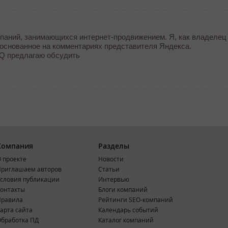
мпаний, занимающихся интернет-продвижением. Я, как владелец
и, основанное на комментариях представителя Яндекса.
Q предлагаю обсудить
Компания
Разделы
 проекте
Новости
риглашаем авторов
Статьи
словия публикации
Интервью
онтакты
Блоги компаний
Правила
Рейтинги SEO-компаний
арта сайта
Календарь событий
бработка ПД
Каталог компаний