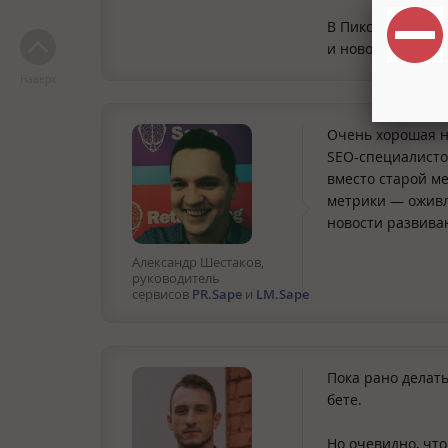
В Пиксель Тулс 
и нового ИКС на
Наверх
Очень хорошая н
SEO-специалистов
вместо старой ме
метрики — оживл
новости развиваю
Александр Шестаков,
руководитель
сервисов
PR.Sape
и
LM.Sape
Пока рано делать
бете.
Но очевидно, что