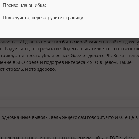
Произошла ошибка:
мы планируем провести исследование по корреляции текущего 
 основе имеющихся у нас выборок.
Пожалуйста, перезагрузите страницу.
овость. тИЦ давно перестал быть мерой качества сайтов даже у
. Радует и то, что ребята из Яндекса выкатили что-то новенько
трики, а не просто убили её, как Google сделал с PR. Выкат ново
ение в SEO-среде и подогрев интереса к SEO в целом. Такие
т отрасль, и это здорово.
 однозначные выводы, ведь Яндекс сам говорит, что ИКС еще в
 он должен коррелировать с нахождением сайта в ТОПе. И здес