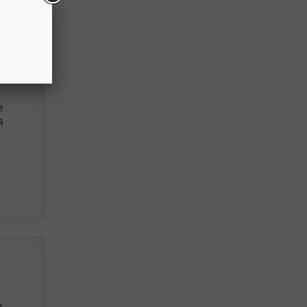
тИЦ
е
й
ь