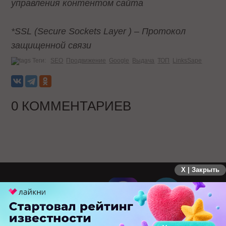
управления контентом сайта
*SSL (Secure Sockets Layer ) – Протокол
защищенной связи
Теги:
SEO
Продвижение
Google
Выдача
ТОП
LinksSape
0 КОММЕНТАРИЕВ
X | Закрыть
ПЕРЕЙТИ НА ПОЛНУЮ ВЕРСИЮ