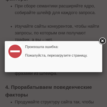
При сборе семантики расширяйте ядро,
собирайте шлейф для каждого запроса.
Изучайте сайты конкурентов, чтобы найти
запросы, по которым они получают
трафик, а вы – нет.
Произошла ошибка:
Регулярно обновляйте уже
Пожалуйста, перезагрузите страницу.
опубликованный контент, дополняя его
новыми актуальными ключевиками и
фразами из шлейфа.
4. Прорабатываем поведенческие
факторы
Продумайте структуру сайта так, чтобы