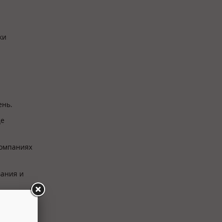
ки
ень.
це
компаниях
вания и