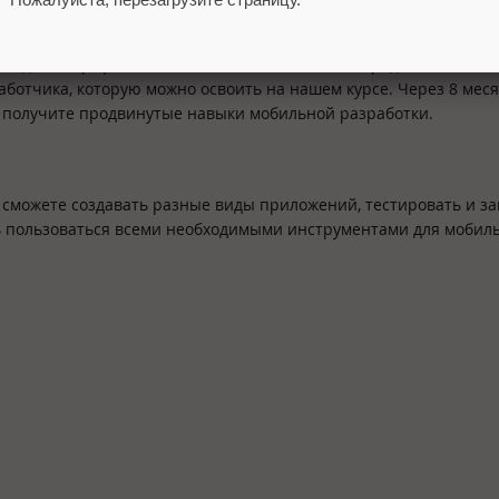
к»
ма для смартфонов: более 70% пользователей предпочитают им
аботчика, которую можно освоить на нашем курсе. Через 8 мес
а получите продвинутые навыки мобильной разработки.
dio, сможете создавать разные виды приложений, тестировать и 
есь пользоваться всеми необходимыми инструментами для мобил