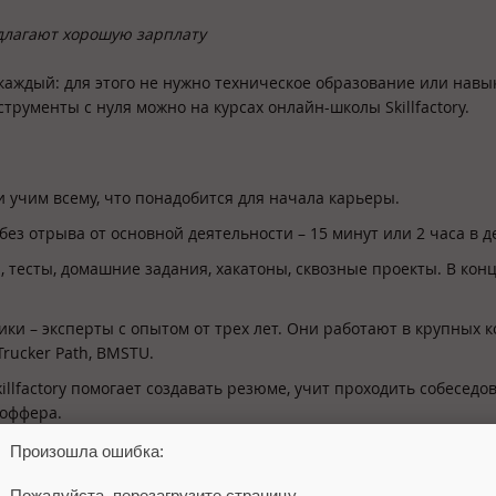
лагают хорошую зарплату
аждый: для этого не нужно техническое образование или навы
рументы c нуля можно на курсах онлайн-школы Skillfactory.
 учим всему, что понадобится для начала карьеры.
ез отрыва от основной деятельности – 15 минут или 2 часа в д
, тесты, домашние задания, хакатоны, сквозные проекты. В кон
и – эксперты с опытом от трех лет. Они работают в крупных 
Trucker Path, BMSTU.
llfactory помогает создавать резюме, учит проходить собеседо
 оффера.
урсов выдаем дипломы установленного образца и сертификаты.
Произошла ошибка:
Пожалуйста, перезагрузите страницу.