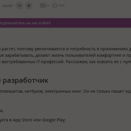
Шрифт:
0
3304
Подпишитесь на нас в MAX
 растет, поэтому увеличивается и потребность в приложениях д
ше зарабатывать, делают жизнь пользователей комфортнее и п
востребованных IT-профессий. Расскажем, как освоить ее с нул
 разработчик
ланшетов, нетбуков, электронных книг. Он не только пишет код
а;
та в App Store или Google Play;