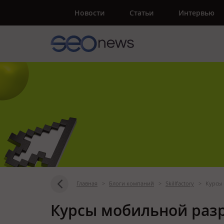
Новости
Статьи
Интервью
Главная
>
Блоги компаний
>
Skillfactory
>
Курсы 
Курсы мобильной разр