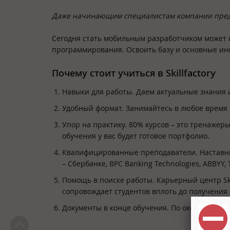
Даже начинающим специалистам компании пред
Сегодня стать мобильным разработчиком может к
программирования. Освоить базу и основные инст
Почему стоит учиться в Skillfactory
Навыки для работы. Даем актуальные знания и
Удобный формат. Занимайтесь в любое время б
Упор на практику. 80% курсов – это тренажеры
обучения у вас будет готовое портфолио.
Квалифицированные преподаватели. Наставник
– Сбербанке, BPC Banking Technologies, ABBYY, 
Помощь в поиске работы. Карьерный центр Ski
сопровождает студентов вплоть до получения
Документы в конце обучения. По окончании к