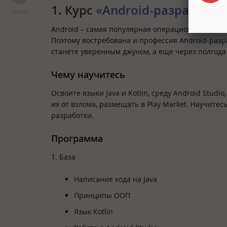
1. Курс
«Android-разработчи
Наверх
Android – самая популярная операционная систе
Поэтому востребована и профессия Android-разр
станете уверенным джуном, а еще через полгод
Чему научитесь
Освоите языки Java и Kotlin, среду Android Stu
их от взлома, размещать в Play Market. Научит
разработки.
Программа
1. База
Написание кода на Java
Принципы ООП
Язык Kotlin