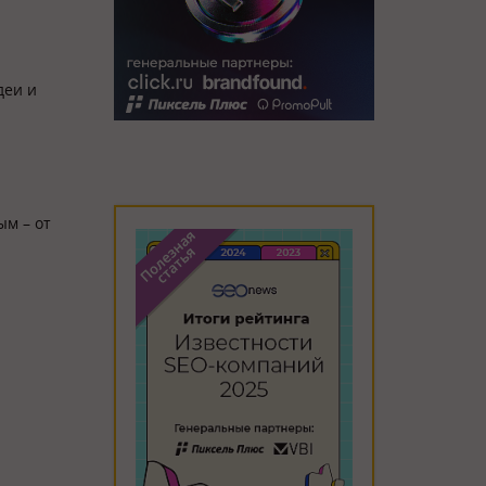
деи и
ым – от