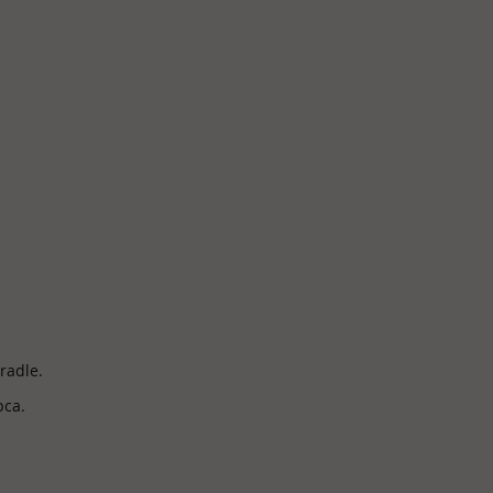
radle.
рса.