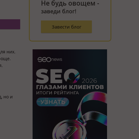
Не будь овощем -
заведи блог!
Завести блог
ля них.
роще.
я.
, но и