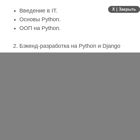
X | Закрыть
Введение в IT.
Основы Python.
ООП на Python.
Бэкенд-разработка на Python и Django
SQL и проектирование БД.
Django.
Продвинутый Django.
REST-архитектура.
Docker.
Финальный проект
Финальный проект – REST API сервис с