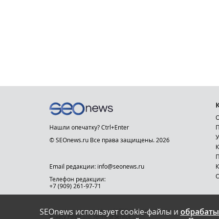
О
Нашли опечатку? Ctrl+Enter
П
У
© SEOnews.ru Все права защищены. 2026
К
Email редакции: info@seonews.ru
К
О
Телефон редакции:
+7 (909) 261-97-71
SEOnews использует cookie-файлы и
обрабаты
This site is protected by reCAPTCHA and the Google
Privacy Policy
and
Terms of Service
apply.