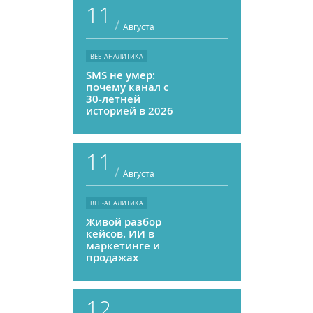
11
/
Августа
ВЕБ-АНАЛИТИКА
SMS не умер:
почему канал с
30-летней
историей в 2026
году может
приносить ROMI
выше, чем
11
мессенджеры
/
Августа
ВЕБ-АНАЛИТИКА
Живой разбор
кейсов. ИИ в
маркетинге и
продажах
12