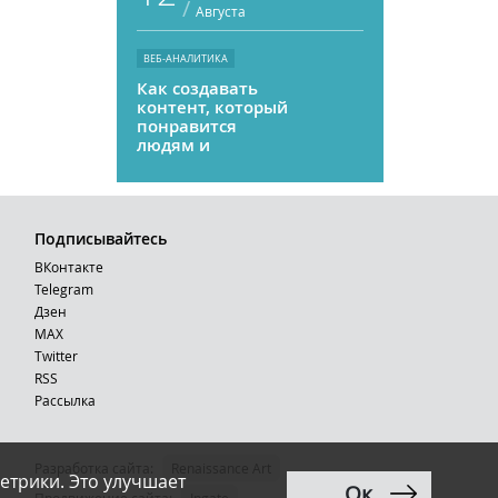
/
Августа
ВЕБ-АНАЛИТИКА
Как создавать
контент, который
понравится
людям и
нейросетям
Подписывайтесь
ВКонтакте
Telegram
Дзен
MAX
Тwitter
RSS
Рассылка
Разработка сайта:
Renaissance Art
етрики. Это улучшает
Ок