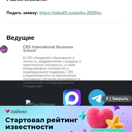
Подать заявку:
https://mba25.com/cbs-2020/ru
Ведущие
CBS International Business
School
В CBS объединяют образование и
личность, академические стандарты и
практическую значимость, а также
международное сообщество и
индивидуальную поддержку. CBS
специализируется на практических
программах обучения менеджменту в
соответствии с международными
стандартами.
X | Закрыть
ПЕРЕЙТИ НА ПОЛНУЮ ВЕРСИЮ
© SEOnews.ru Все права защищены. 2026