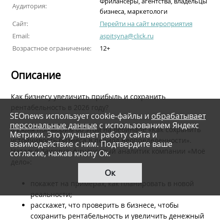
Фрилансеры, агентства, владельцы
Аудитория:
бизнеса, маркетологи
Сайт:
Перейти на сайт мероприятия
Email:
aspitsyna@click.ru
Возрастное ограничение:
12+
Описание
Как бизнесу увеличить прибыль и сохранить
рентабельность в 2026 году?
SEOnews использует cookie-файлы и
обрабатывает
персональные данные
с использованием Яндекс
8 июля поговорим об этом на вебинаре «Как сохранить
Метрики. Это улучшает работу сайта и
устойчивость бизнеса в период неопределенности».
взаимодействие с ним. Подтвердите ваше
Наталья Заикина, финансовый аналитик компании «Моё
согласие, нажав кнопу Ок.
дело»:
Ок
покажет на примерах, как планировать в новой
реальности;
расскажет, что проверить в бизнесе, чтобы
сохранить рентабельность и увеличить денежный