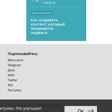
/
Августа
ВЕБ-АНАЛИТИКА
Как создавать
контент, который
понравится
людям и
нейросетям
Подписывайтесь
ВКонтакте
Telegram
Дзен
MAX
Тwitter
RSS
Рассылка
Разработка сайта:
Renaissance Art
етрики. Это улучшает
Ок