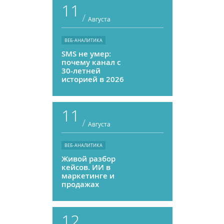
11
/
Августа
ВЕБ-АНАЛИТИКА
SMS не умер:
почему канал с
30-летней
историей в 2026
году может
приносить ROMI
выше, чем
11
мессенджеры
/
Августа
ВЕБ-АНАЛИТИКА
Живой разбор
кейсов. ИИ в
маркетинге и
продажах
12