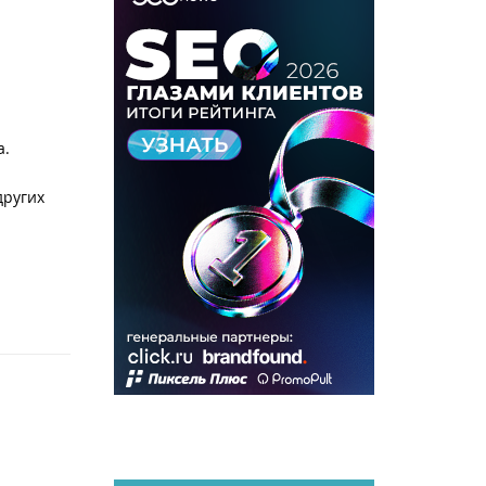
а.
других