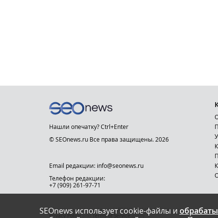
О
Нашли опечатку? Ctrl+Enter
П
У
© SEOnews.ru Все права защищены. 2026
К
Email редакции: info@seonews.ru
К
О
Телефон редакции:
+7 (909) 261-97-71
SEOnews использует cookie-файлы и
обрабаты
This site is protected by reCAPTCHA and the Google
Privacy Policy
and
Terms of Service
apply.