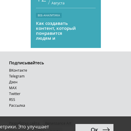
/
Августа
ВЕБ-АНАЛИТИКА
Как создавать
контент, который
понравится
людям и
нейросетям
Подписывайтесь
ВКонтакте
Telegram
Дзен
MAX
Тwitter
RSS
Рассылка
Разработка сайта:
Renaissance Art
етрики. Это улучшает
Ок