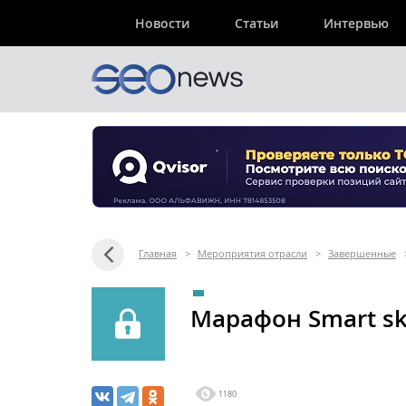
Новости
Статьи
Интервью
Главная
>
Мероприятия отрасли
>
Завершенные
Марафон Smart ski
1180