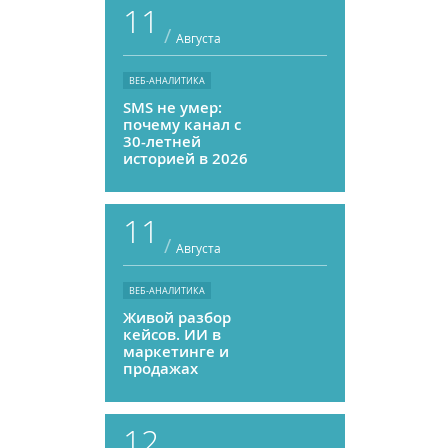
11
/
Августа
ВЕБ-АНАЛИТИКА
SMS не умер:
почему канал с
30-летней
историей в 2026
году может
приносить ROMI
выше, чем
11
мессенджеры
/
Августа
ВЕБ-АНАЛИТИКА
Живой разбор
кейсов. ИИ в
маркетинге и
продажах
12