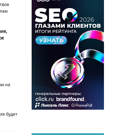
твоя
алам
ие,
ое
ам на
ля будет