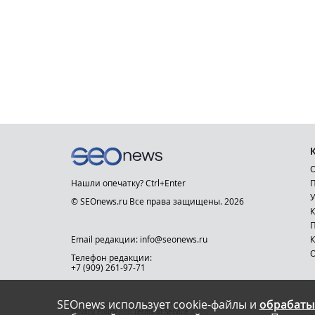
О
Нашли опечатку? Ctrl+Enter
П
У
© SEOnews.ru Все права защищены. 2026
К
Email редакции: info@seonews.ru
К
О
Телефон редакции:
+7 (909) 261-97-71
SEOnews использует cookie-файлы и
обрабаты
This site is protected by reCAPTCHA and the Google
Privacy Policy
and
Terms of Service
apply.