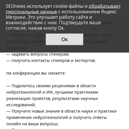
SEOnews использует cookie-файлы и
обрабатывает
Регистрация на мероприятие бесплатна и даёт вам
персональные данные
с использованием Яндекс
возможность:
Метрики. Это улучшает работу сайта и
взаимодействие с ним. Подтвердите ваше
— получить доступ к онлайн-платформе проведения
согласие, нажав кнопу Ок.
конференции;
— общаться с другими участниками в личных чатах —
Ок
нетворкинг, который всегда был важен при живом
общении;
— задавать вопросы спикерам;
— получить контакты спикеров и экспертов.
На конференции вы сможете:
— Поделитесь своими решениями в области
нейротехнологий и ИИ, лучшими практиками
реализации проектов, результатами научных
исследований;
— Получите новые знания в области науки и практики
применения нейротехнологий и получить ответы
онлайн на ваши вопросы;