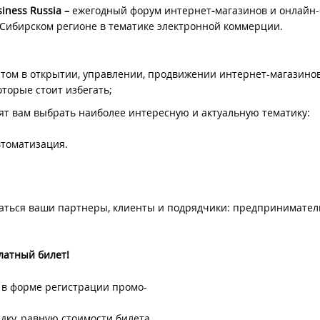
iness Russi
a –
ежегодный форум интернет
-
магазинов и онлайн-
-Сибирском регионе в тематике электронной коммерции.
ытом в открытии, управлении, продвижении интернет-магазинов
торые стоит избегать;
ят вам выбрать наиболее интересную и актуальную тематику:
втоматизация.
азаться ваши партнеры, клиенты и подрядчики: предпринимател
латный билет!
u в форме регистрации промо-
идку, равную стоимости билета