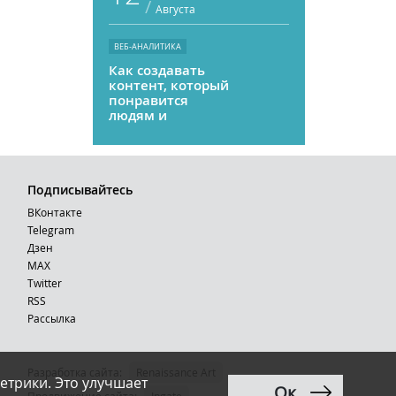
/
Августа
ВЕБ-АНАЛИТИКА
Как создавать
контент, который
понравится
людям и
нейросетям
Подписывайтесь
ВКонтакте
Telegram
Дзен
MAX
Тwitter
RSS
Рассылка
Разработка сайта:
Renaissance Art
етрики. Это улучшает
Ок