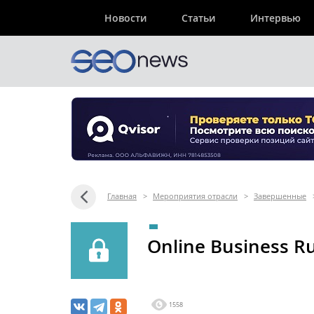
Новости
Статьи
Интервью
Главная
>
Мероприятия отрасли
>
Завершенные
Online Business R
1558