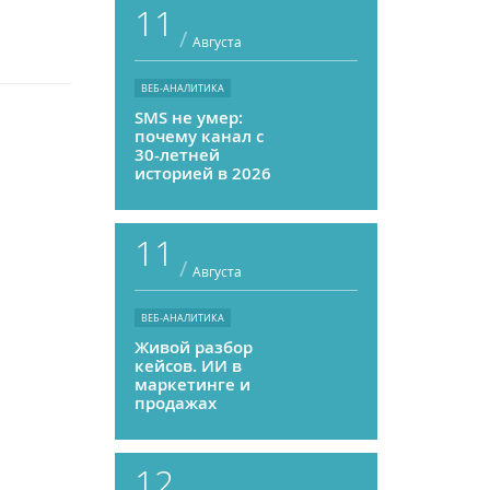
11
/
Августа
ВЕБ-АНАЛИТИКА
SMS не умер:
почему канал с
30-летней
историей в 2026
году может
приносить ROMI
выше, чем
11
мессенджеры
/
Августа
ВЕБ-АНАЛИТИКА
Живой разбор
кейсов. ИИ в
маркетинге и
продажах
12