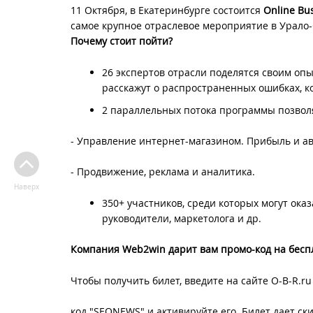
11 Октября, в Екатеринбурге состоится
Online Bus
самое крупное отраслевое мероприятие в Урало
Почему стоит пойти?
26 экспертов отрасли поделятся своим оп
расскажут о распространенных ошибках, ко
2 параллельных потока программы позвол
- Управление интернет-магазином. Прибыль и а
- Продвижение, реклама и аналитика.
Наверх
350+ участников, среди которых могут ок
руководители, маркетолога и др.
Компания Web2win дарит вам промо-код на бесп
Чтобы получить билет, введите на сайте O-B-R.r
код "SEONEWS" и активируйте его. Билет дает ск