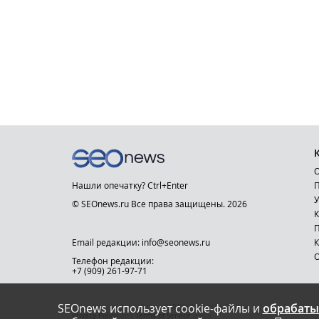
О
Нашли опечатку? Ctrl+Enter
П
У
© SEOnews.ru Все права защищены. 2026
К
Email редакции: info@seonews.ru
К
О
Телефон редакции:
+7 (909) 261-97-71
SEOnews использует cookie-файлы и
обрабаты
This site is protected by reCAPTCHA and the Google
Privacy Policy
and
Terms of Service
apply.