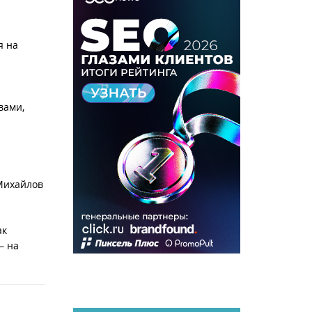
я на
вами,
 Михайлов
ак
— на