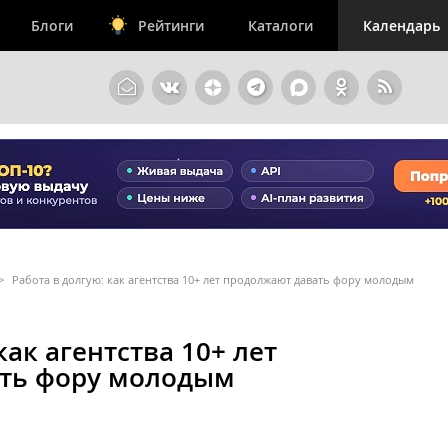
Блоги
Рейтинги
Каталоги
Календарь
>
Работа в долгую: как агентства 10+ лет продолжают давать фору молодым
как агентства 10+ лет
ть фору молодым