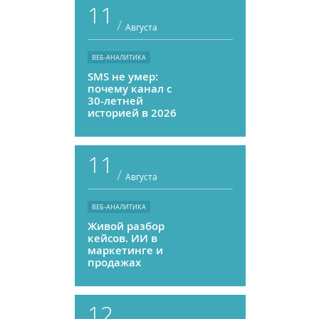
11
/
Августа
ВЕБ-АНАЛИТИКА
SMS не умер:
почему канал с
30-летней
историей в 2026
году может
приносить ROMI
выше, чем
11
мессенджеры
/
Августа
ВЕБ-АНАЛИТИКА
Живой разбор
кейсов. ИИ в
маркетинге и
продажах
12