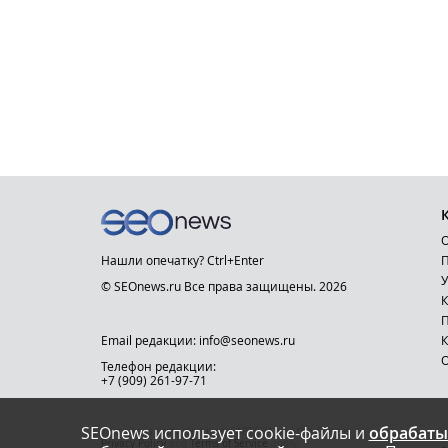
О
Нашли опечатку? Ctrl+Enter
П
У
© SEOnews.ru Все права защищены. 2026
К
Email редакции: info@seonews.ru
К
О
Телефон редакции:
+7 (909) 261-97-71
SEOnews использует cookie-файлы и
обрабаты
This site is protected by reCAPTCHA and the Google
Privacy Policy
and
Terms of Service
apply.